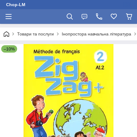
Chop-LM
Товари та послуги
Інопростора навчальна література
–10%