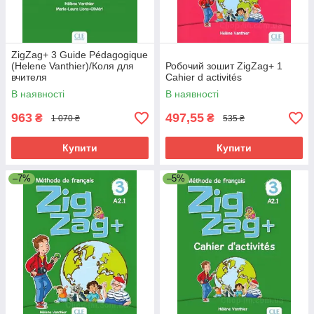
ZigZag+ 3 Guide Pédagogique
(Helene Vanthier)/Коля для
Робочий зошит ZigZag+ 1
вчителя
Cahier d activités
В наявності
В наявності
963
497,55
₴
₴
1 070 ₴
535 ₴
Купити
Купити
–7%
–5%