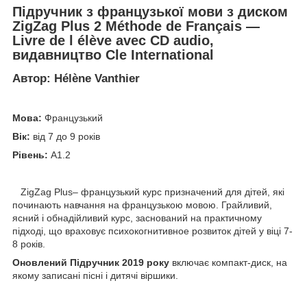
Підручник з французької мови з диском
ZigZag Plus 2 Méthode de Français —
Livre de l élève avec CD audio
,
видавництво Cle International
Автор: Hélène Vanthier
Мова:
Французький
Вік:
від 7 до 9 років
Рівень:
A1.2
ZigZag Plus– французький курс призначений для дітей, які
починають навчання на французькою мовою. Грайливий,
ясний і обнадійливий курс, заснований на практичному
підході, що враховує психокогнитивное розвиток дітей у віці 7-
8 років.
Оновлений Підручник 2019 року
включає компакт-диск, на
якому записані пісні і дитячі віршики.