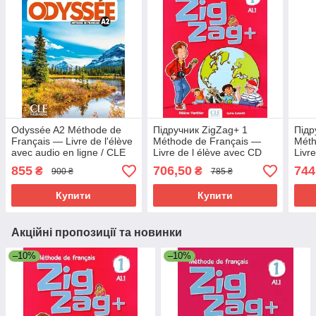
Odyssée A2 Méthode de
Підручник ZigZag+ 1
Підр
Français — Livre de l'élève
Méthode de Français —
Méth
avec audio en ligne / CLE
Livre de l élève avec CD
Livr
International / Підручник
audio
audi
855
706,50
744
₴
₴
900 ₴
785 ₴
Купити
Купити
Акційні пропозиції та новинки
–10%
–10%