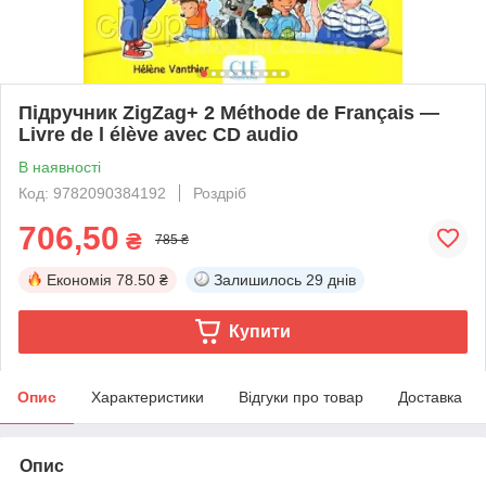
Підручник ZigZag+ 2 Méthode de Français —
Livre de l élève avec CD audio
В наявності
Код: 9782090384192
Роздріб
706,50
₴
785 ₴
Економія
78.50 ₴
Залишилось
29 днів
Купити
Опис
Характеристики
Відгуки про товар
Доставка
Опис