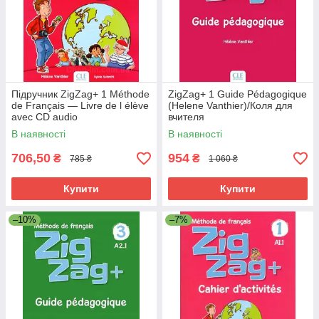
Підручник ZigZag+ 1 Méthode
ZigZag+ 1 Guide Pédagogique
de Français — Livre de l élève
(Helene Vanthier)/Коля для
avec CD audio
вчителя
В наявності
В наявності
706,50
954
₴
₴
785 ₴
1 060 ₴
Купити
Купити
–10%
–7%