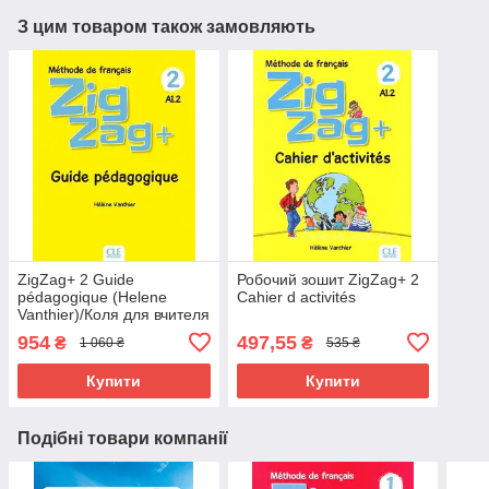
З цим товаром також замовляють
ZigZag+ 2 Guide
Робочий зошит ZigZag+ 2
pédagogique (Helene
Cahier d activités
Vanthier)/Коля для вчителя
954
497,55
₴
₴
1 060 ₴
535 ₴
Купити
Купити
Подібні товари компанії