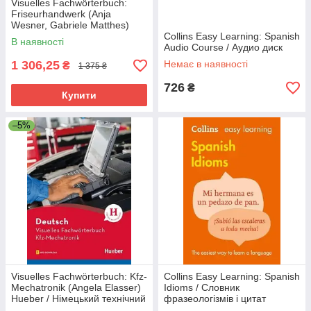
Visuelles Fachwörterbuch:
Friseurhandwerk (Anja
Wesner, Gabriele Matthes)
Hueber / Німецький технічний
Collins Easy Learning: Spanish
В наявності
словник
Audio Course / Аудио диск
1 306,25
Немає в наявності
₴
1 375 ₴
726
₴
Купити
–5%
Visuelles Fachwörterbuch: Kfz-
Collins Easy Learning: Spanish
Mechatronik (Angela Elasser)
Idioms / Словник
Hueber / Німецький технічний
фразеологізмів і цитат
словник
іспанської мови