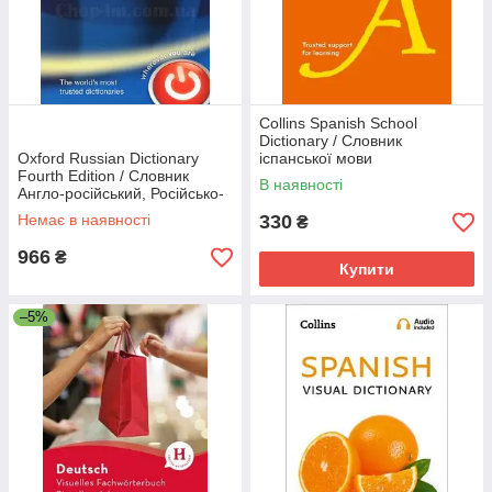
Collins Spanish School
Dictionary / Словник
Oxford Russian Dictionary
іспанської мови
Fourth Edition / Словник
В наявності
Англо-російський, Російсько-
англійський
Немає в наявності
330
₴
966
₴
Купити
–5%