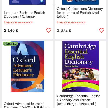
Oxford Collocations Dictionary
Longman Business English
for students of English (2nd
Dictionary / Словник
Edition)
Немає в наявності
Немає в наявності
2 140
1 672
₴
₴
Новинка
Cambridge Essential English
Dictionary 2nd Edition
Oxford Advanced learner's
(словник для початківців)
Dictionary 10th/Tenth Edition /