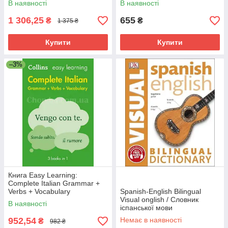
В наявності
В наявності
1 306,25
655
₴
₴
1 375 ₴
Купити
Купити
–3%
Книга Easy Learning:
Complete Italian Grammar +
Verbs + Vocabulary
Spanish-English Bilingual
Visual onglish / Словник
В наявності
іспанської мови
ілюстрований
952,54
Немає в наявності
₴
982 ₴