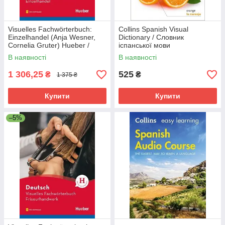
Visuelles Fachwörterbuch:
Collins Spanish Visual
Einzelhandel (Anja Wesner,
Dictionary / Словник
Cornelia Gruter) Hueber /
іспанської мови
Німецький технічний словник
В наявності
В наявності
1 306,25
525
₴
₴
1 375 ₴
Купити
Купити
–5%