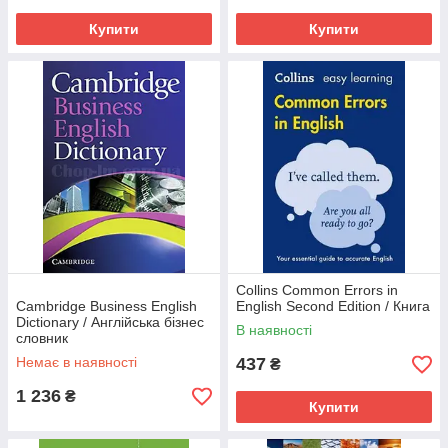
Купити
Купити
Collins Common Errors in
Cambridge Business English
English Second Edition / Книга
Dictionary / Англійська бізнес
В наявності
словник
Немає в наявності
437
₴
1 236
₴
Купити