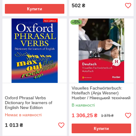
502
₴
Купити
–5%
Visuelles Fachwörterbuch:
Hotelfach (Anja Wesner)
Oxford Phrasal Verbs
Hueber / Німецький технічний
Dictionary for learners of
словник
В наявності
English New Edition
Немає в наявності
1 306,25
₴
1 375 ₴
1 013
₴
Купити