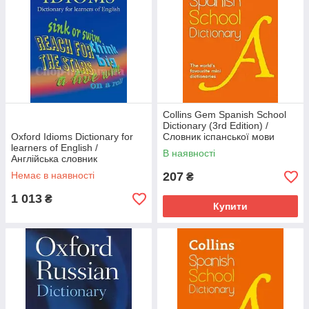
Collins Gem Spanish School
Dictionary (3rd Edition) /
Oxford Idioms Dictionary for
Словник іспанської мови
learners of English /
В наявності
Англійська словник
фразеологізмів
Немає в наявності
207
₴
1 013
₴
Купити