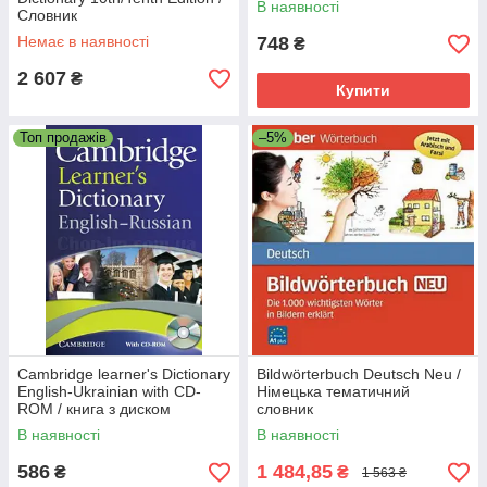
В наявності
Словник
Немає в наявності
748
₴
2 607
₴
Купити
Топ продажів
–5%
Cambridge learner's Dictionary
Bildwörterbuch Deutsch Neu /
English-Ukrainian with CD-
Німецька тематичний
ROM / книга з диском
словник
В наявності
В наявності
586
1 484,85
₴
₴
1 563 ₴