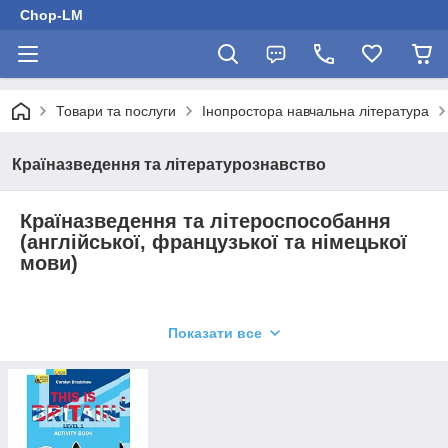
Chop-LM
Товари та послуги
Інопростора навчальна література
Країназведення та літературознавство
Країназведення та літероспособання
(англійської, французької та німецької
мови)
У цьому розділі ми пропонуємо вам книги з вебведій. Тут
Показати все
ви знайдете різні книги для шкіл і Вузів, написані відомими
авторами сучасності, які зарекомендували себе у світі. Книги
з техніки охоплюють такі мови, як англійська, німецька та
французька. У представлених книгах містяться практичні
завдання та тести для закріплення матеріалу.