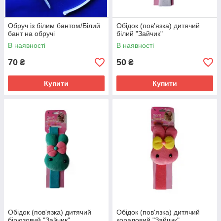
Обруч із білим бантом/Білий
Обідок (пов'язка) дитячий
бант на обручі
білий "Зайчик"
В наявності
В наявності
70
50
₴
₴
Купити
Купити
Обідок (пов'язка) дитячий
Обідок (пов'язка) дитячий
бірюзовий "Зайчик"
кораловий "Зайчик"