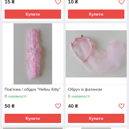
15
10
₴
₴
Купити
Купити
Пов'язка / обідок "Hellou Kitty"
Обруч із фатином
В наявності
В наявності
50
40
₴
₴
Купити
Купити