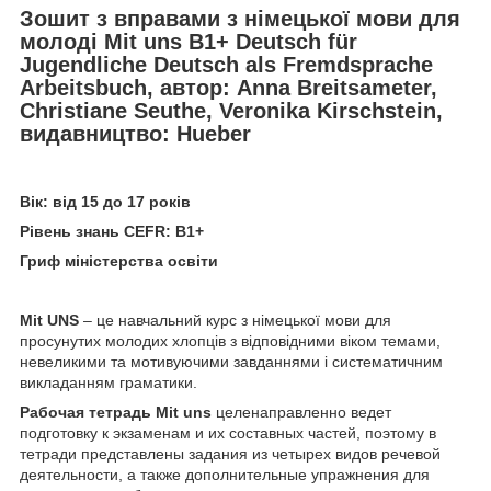
Зошит з вправами з німецької мови для
молоді Mit uns B1+ Deutsch für
Jugendliche Deutsch als Fremdsprache
Arbeitsbuch
, автор: Anna Breitsameter,
Christiane Seuthe, Veronika Kirschstein
,
видавництво: Hueber
Вік: від 15 до 17 років
Рівень знань CEFR: B1+
Гриф міністерства освіти
Mit UNS
– це навчальний курс з німецької мови для
просунутих молодих хлопців з відповідними віком темами,
невеликими та мотивуючими завданнями і систематичним
викладанням граматики.
Рабочая тетрадь Mit uns
целенаправленно ведет
подготовку к экзаменам и их составных частей, поэтому в
тетради представлены задания из четырех видов речевой
деятельности, а также дополнительные упражнения для