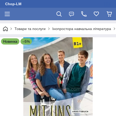
Chop-LM
Товари та послуги
Інопростора навчальна література
Новинка
–5%