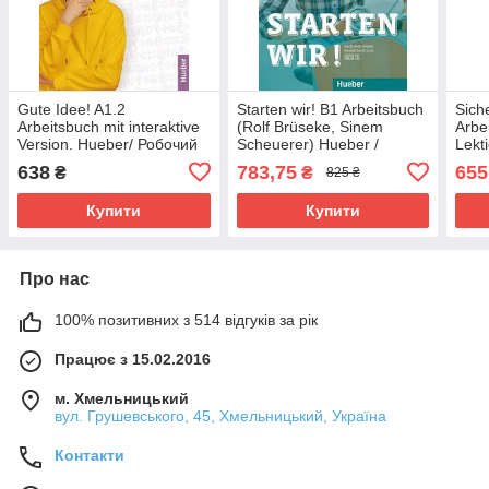
Gute Idee! A1.2
Starten wir! B1 Arbeitsbuch
Siche
Arbeitsbuch mit interaktive
(Rolf Brüseke, Sinem
Arbe
Version. Hueber/ Робочий
Scheuerer) Hueber /
Lekt
зошит німецької мови
Робочий зошит
Робо
638
783,75
655
₴
₴
825 ₴
підр
Купити
Купити
Про нас
100% позитивних з 514 відгуків за рік
Працює з 15.02.2016
м. Хмельницький
вул. Грушевського, 45, Хмельницький, Україна
Контакти