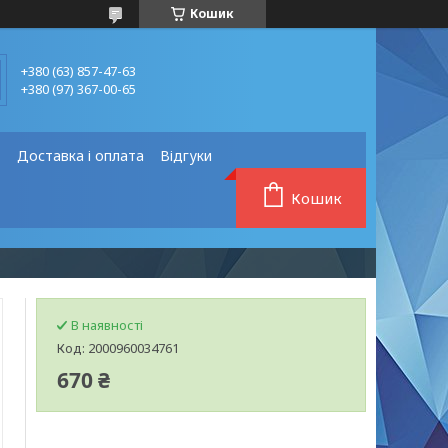
Кошик
+380 (63) 857-47-63
+380 (97) 367-00-65
❗
Доставка і оплата
Відгуки
Кошик
В наявності
Код:
2000960034761
670 ₴