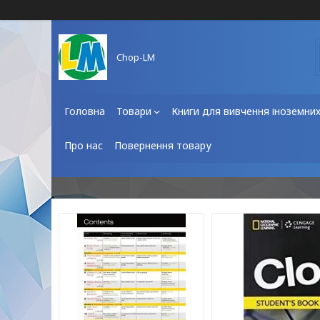
Chop-LM
Головна
Товари
Книги для вивчення іноземни
Про нас
Повернення товару