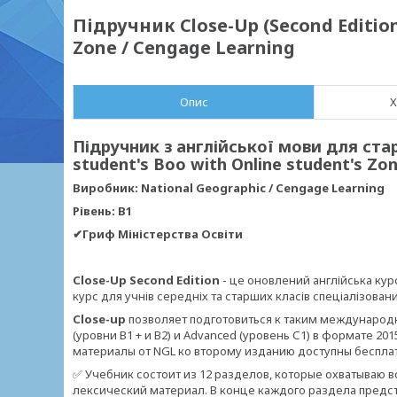
Підручник Close-Up (Second Edition 
Zone / Cengage Learning
Опис
Х
Підручник з англійської мови для стар
student's Boo with Online student's Zo
Виробник: National Geographic / Cengage Learning
Рівень: B1
✔Гриф Міністерства Освіти
Close-Up Second Edition
- це оновлений англійська кур
курс для учнів середніх та старших класів спеціалізованих
Close-up
позволяет подготовиться к таким международ
(уровни В1 + и В2) и Advanced (уровень С1) в формате 201
материалы от NGL ко второму изданию доступны беспла
✅ Учебник состоит из 12 разделов, которые охватываю 
лексический материал. В конце каждого раздела предс