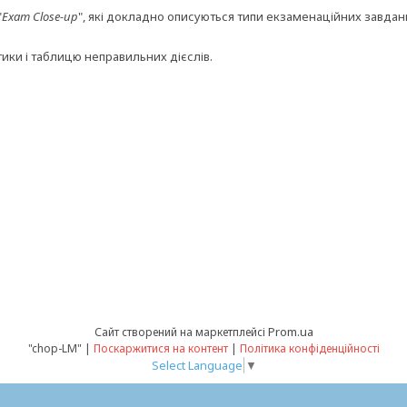
"
Exam Close-up
", які докладно описуються типи екзаменаційних завдан
тики і таблицю неправильних дієслів.
Prom.ua
Сайт створений на маркетплейсі
"chop-LM" |
Поскаржитися на контент
|
Політика конфіденційності
Select Language
▼