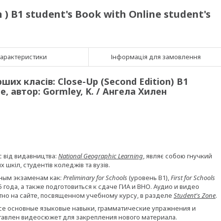
) B1 student's Book with Online student's
арактеристики
Інформація для замовлення
ших класів: Close-Up (Second Edition) B1
ne, автор: Gormley, K. / Ангела Хилен
с від видавництва:
National Geographic Learning
, являє собою гнучкий
 шкіл, студентів коледжів та вузів.
ным экзаменам как:
Preliminary for Schools
(уровень В1),
First for Schools
5 года, а также подготовиться к сдаче ГИА и ВНО. Аудио и видео
тно на сайте, посвященном учебному курсу, в разделе
Student's Zone
.
все основные языковые навыки, грамматические упражнения и
тавлен видеосюжет для закрепления нового материала.