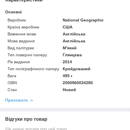
Основні
Виробник
National Geographic
Країна виробник
США
Вивчення мови
Англійська
Мова видання
Англійська
Вид палітурки
М'який
Тип поверхні паперу
Глянцева
Рік видання
2014
Тип поліграфічного паперу
Крейдований
Вага
495 г
ISBN
2000960034280
Стан
Новий
Приховати
Відгуки про товар
Ще немає відгуків про цей товар