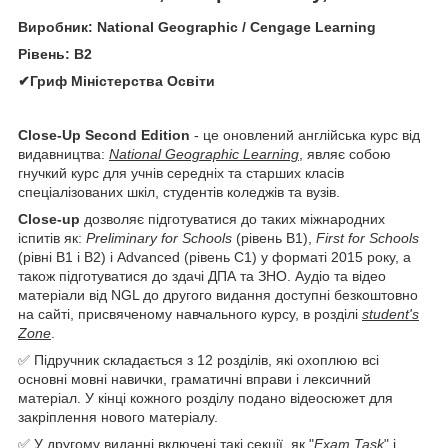
Виробник: National Geographic / Cengage Learning
Рівень: B2
✔Гриф Міністерства Освіти
Close-Up Second Edition
- це оновлений англійська курс від
видавництва:
National Geographic Learning
, являє собою
гнучкий курс для учнів середніх та старших класів
спеціалізованих шкіл, студентів коледжів та вузів.
Close-up
дозволяє підготуватися до таких міжнародних
іспитів як:
Preliminary for Schools
(рівень В1),
First for Schools
(рівні В1 і В2) і Advanced (рівень С1) у форматі 2015 року, а
також підготуватися до здачі ДПА та ЗНО. Аудіо та відео
матеріали від NGL до другого видання доступні безкоштовно
на сайті, присвяченому навчального курсу, в розділі
student's
Zone
.
✅ Підручник складається з 12 розділів, які охоплюю всі
основні мовні навички, граматичні вправи і лексичний
матеріал. У кінці кожного розділу подано відеосюжет для
закріплення нового матеріалу.
✅ У другому виданні включені такі секції, як "
Exam Task
" і