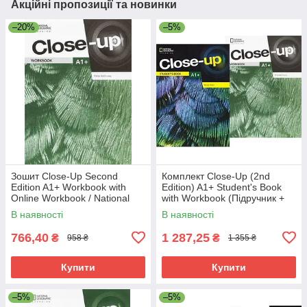
Акційні пропозиції та новинки
–20%
–5%
Зошит Close-Up Second
Комплект Close-Up (2nd
Edition A1+ Workbook with
Edition) A1+ Student's Book
Online Workbook / National
with Workbook (Підручник +
Geographic - Cengage
зошит) Montse Watkin
В наявності
В наявності
Learning
766,40
1 287,25
₴
₴
958 ₴
1 355 ₴
Купити
Купити
–5%
–5%