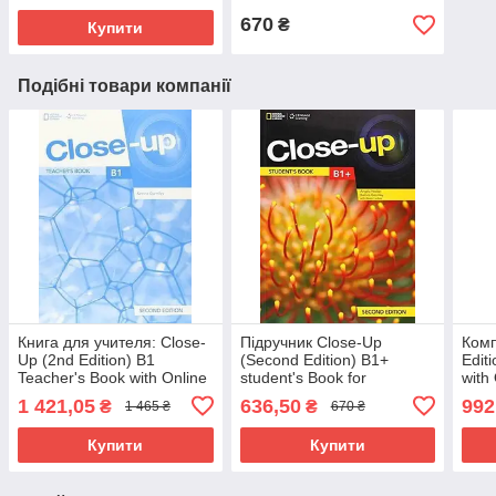
670
₴
Купити
Подібні товари компанії
Книга для учителя: Close-
Підручник Close-Up
Комп
Up (2nd Edition) B1
(Second Edition) B1+
Edit
Teacher's Book with Online
student's Book for
with
Teacher Zone + Audio +
UKRAINE with Online
+ Wo
1 421,05
636,50
992
₴
₴
1 465 ₴
670 ₴
Video / Gormley
student's Zone / для
зоши
України
Купити
Купити