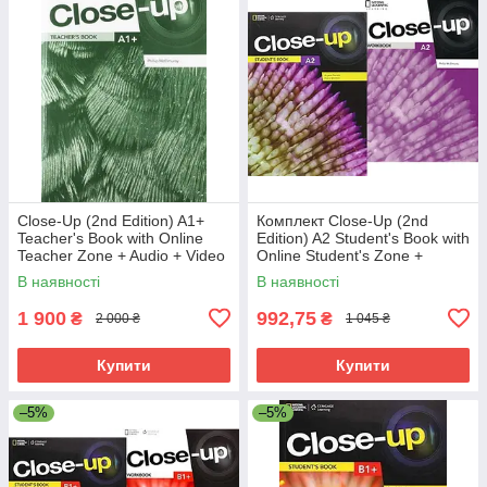
Close-Up (2nd Edition) A1+
Комплект Close-Up (2nd
Teacher's Book with Online
Edition) A2 Student's Book with
Teacher Zone + Audio + Video
Online Student's Zone +
Discs / Книга для учителя
Workbook (Підручник +
В наявності
В наявності
зошит)
1 900
992,75
₴
₴
2 000 ₴
1 045 ₴
Купити
Купити
–5%
–5%