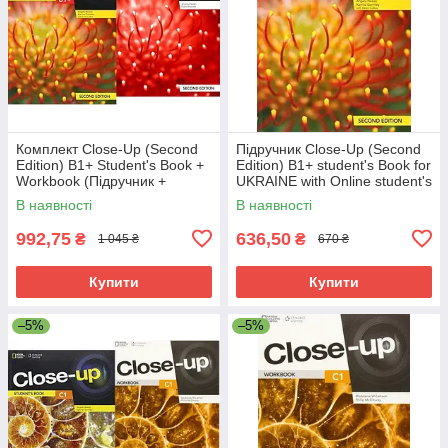
Комплект Close-Up (Second
Підручник Close-Up (Second
Edition) B1+ Student's Book +
Edition) B1+ student's Book for
Workbook (Підручник +
UKRAINE with Online student's
зошит)
Zone / для України
В наявності
В наявності
992,75
636,50
₴
₴
1 045 ₴
670 ₴
Купити
Купити
–5%
–5%