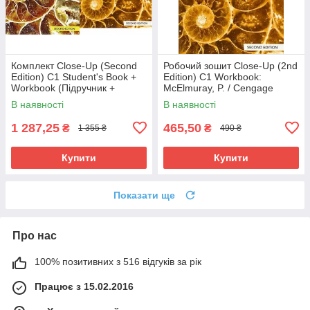
Комплект Close-Up (Second
Робочий зошит Close-Up (2nd
Edition) C1 Student's Book +
Edition) C1 Workbook:
Workbook (Підручник +
McElmuray, P. / Cengage
зошит) Healan, A., Gormley, K.
Learning
В наявності
В наявності
1 287,25
465,50
₴
₴
1 355 ₴
490 ₴
Купити
Купити
Показати ще
Про нас
100% позитивних з 516 відгуків за рік
Працює з 15.02.2016