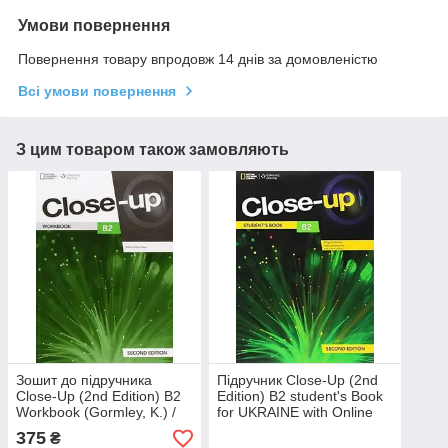
Умови повернення
Повернення товару впродовж 14 днів за домовленістю
Всі умови повернення
З цим товаром також замовляють
Зошит до підручника
Підручник Close-Up (2nd
Close-Up (2nd Edition) B2
Edition) B2 student's Book
Workbook (Gormley, K.) /
for UKRAINE with Online
Cengage Learning
student's Zone / Видання
375
₴
для України