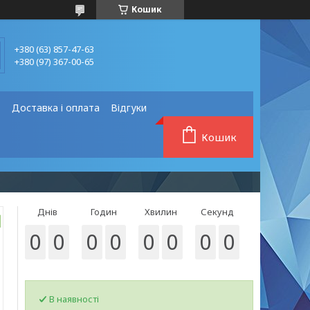
Кошик
+380 (63) 857-47-63
+380 (97) 367-00-65
❗
Доставка і оплата
Відгуки
Кошик
Днів
Годин
Хвилин
Секунд
0
0
0
0
0
0
0
0
В наявності