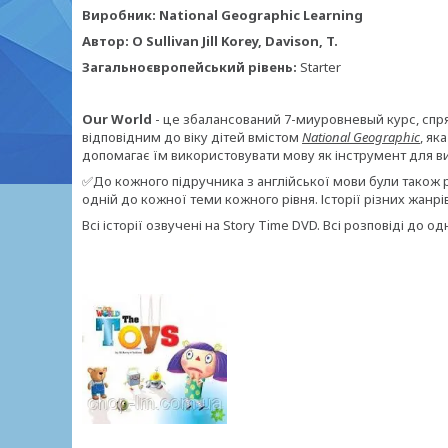
Виробник: National Geographic Learning
Автор: O Sullivan Jill Korey, Davison, T.
Загальноєвропейський рівень:
Starter
Our World
- це збалансований 7-миуровневый курс, спр
відповідним до віку дітей вмістом
National Geographic
, як
допомагає їм використовувати мову як інструмент для вив
✅До кожного підручника з англійської мови були також р
одній до кожної теми кожного рівня. Історії різних жанр
Всі історії озвучені на Story Time DVD. Всі розповіді до о