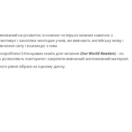
ямований на розвиток основних чотирьох мовних навичок з
а мотивує і захоплює молодих учнів, які вивчають англійську мову і
чення світу і взаємодії з ним.
озроблені 54 яскравих книги для читання (
Our World Readers
) - по
ів дозволяють повторити і закріпити вивчений англомовний матеріал.
дного рівня зібрані на одному диску.