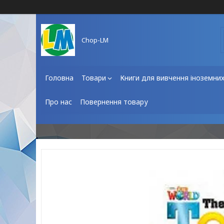
Chop-LM
Головна
Товари
Книги для вивчення іноземни
Про нас
Повернення товару