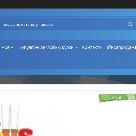
х мов
Популярні Англійські курси
Контакти
🌈Розпродаж
–15%