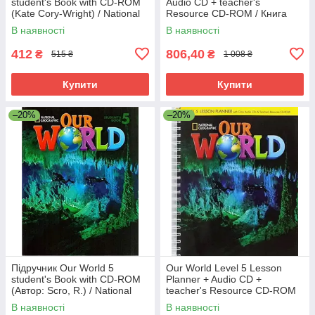
student's Book with CD-ROM
Audio CD + teacher's
(Kate Cory-Wright) / National
Resource CD-ROM / Книга
Geographic Learning
для вчителя NGL
В наявності
В наявності
412
806,40
₴
₴
515 ₴
1 008 ₴
Купити
Купити
–20%
–20%
Підручник Our World 5
Our World Level 5 Lesson
student's Book with CD-ROM
Planner + Audio CD +
(Автор: Scro, R.) / National
teacher's Resource CD-ROM
Geographic Learning
(Pinkley, D.) / Книга для
В наявності
В наявності
вчителя NGL