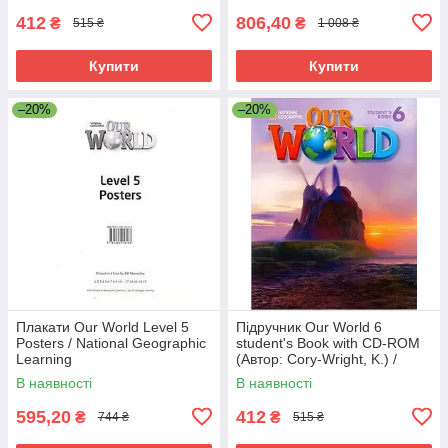
412
806,40
₴
₴
515 ₴
1 008 ₴
Купити
Купити
–20%
–20%
Плакати Our World Level 5
Підручник Our World 6
Posters / National Geographic
student's Book with CD-ROM
Learning
(Автор: Cory-Wright, K.) /
National Geographic Learning
В наявності
В наявності
595,20
412
₴
₴
744 ₴
515 ₴