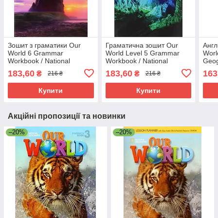
Зошит з граматики Our
Граматична зошит Our
Англ
World 6 Grammar
World Level 5 Grammar
Worl
Workbook / National
Workbook / National
Geog
Geographic Learning
Geographic Learning
183,60
183,60
163
₴
₴
216 ₴
216 ₴
Купити
Купити
Акційні пропозиції та новинки
–20%
–20%