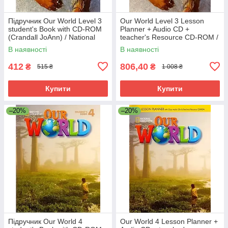
Підручник Our World Level 3
Our World Level 3 Lesson
student's Book with CD-ROM
Planner + Audio CD +
(Crandall JoAnn) / National
teacher's Resource CD-ROM /
Geographic Learning
Книга для вчителя NGL
В наявності
В наявності
412
806,40
₴
₴
515 ₴
1 008 ₴
Купити
Купити
–20%
–20%
Підручник Our World 4
Our World 4 Lesson Planner +