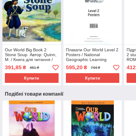
Our World Big Book 2:
Плакати Our World Level 2
Підр
Stone Soup. Автор: Quinn,
Posters / National
2 st
M. / Книга для читання /
Geographic Learning
ROM 
NGL
Nati
391,85
595,20
412
₴
₴
461 ₴
744 ₴
Lear
Купити
Купити
Подібні товари компанії