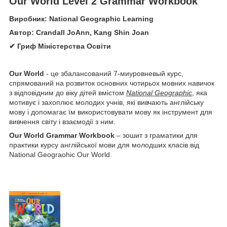
Our World Level 2 Grammar Workbook
Виробник: National Geographic Learning
Автор: Crandall JoAnn, Kang Shin Joan
✔ Гриф Міністерства Освіти
Our World
- це збалансований 7-миуровневый курс,
спрямований на розвиток основних чотирьох мовних навичок
з відповідним до віку дітей вмістом
National Geographic
, яка
мотивує і захоплює молодих учнів, які вивчають англійську
мову і допомагає їм використовувати мову як інструмент для
вивчення світу і взаємодії з ним.
Our World Grammar Workbook
– зошит з граматики для
практики курсу англійської мови для молодших класів від
National Geograohic Our World.