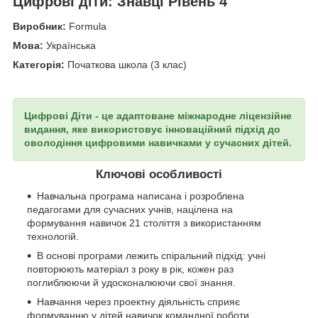
Цифрові діти: Знавці Рівень 4
Виробник:
Formula
Мова:
Українська
Категорія:
Початкова школа (3 клас)
Цифрові Діти - це адаптоване міжнародне ліцензійне
видання, яке використовує інноваційний підхід до
оволодіння цифровими навичками у сучасних дітей.
Ключові особливості
Навчальна програма написана і розроблена
педагогами для сучасних учнів, націлена на
формування навичок 21 століття з використанням
технологій.
В основі програми лежить спіральний підхід: учні
повторюють матеріал з року в рік, кожен раз
поглиблюючи й удосконалюючи свої знання.
Навчання через проектну діяльність сприяє
формуванню у дітей навичок командної роботи,