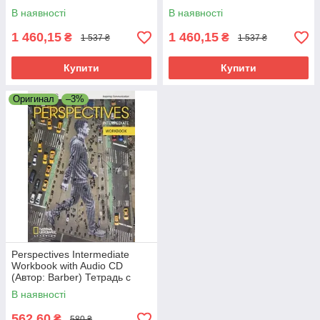
(Підручник + зошит з диском)
Комплект (учобник + зошит з
В наявності
В наявності
диском)
1 460,15
1 460,15
₴
₴
1 537 ₴
1 537 ₴
Купити
Купити
Оригинал
–3%
Perspectives Intermediate
Workbook with Audio CD
(Автор: Barber) Тетрадь с
диском
В наявності
562,60
₴
580 ₴