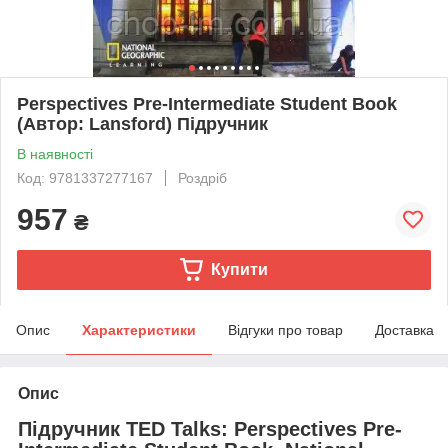
Perspectives Pre-Intermediate Student Book
(Автор: Lansford) Підручник
В наявності
Код: 9781337277167
Роздріб
957
₴
Купити
Опис
Характеристики
Відгуки про товар
Доставка
Опис
Підручник TED Talks: Perspectives Pre-