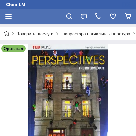
Chop-LM
Товари та послуги
Інопростора навчальна література
Оригинал