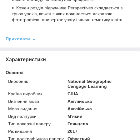
Кожен розділ підручника Perspectives складається з
трьох уроків, кожен з яких починається яскравою
фотографією, привертає увагу і являє тематику юніта.
Приховати
Характеристики
Основні
Виробник
National Geographic
Cengage Learning
Країна виробник
США
Вивчення мови
Англійська
Мова видання
Англійська
Вид палітурки
М'який
Тип поверхні паперу
Глянцева
Рік видання
2017
Тип поліграфічного паперу
Офсетний