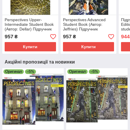
Perspectives Upper-
Perspectives Advanced
Підр
Intermediate Student Book
Student Book (Автор:
Edit
(Автор: Dellar) Підручник
Jeffries) Підручник
stud
DVD 
957
957
944
₴
₴
Nati
Купити
Купити
Акційні пропозиції та новинки
Оригинал
–5%
Оригинал
–5%