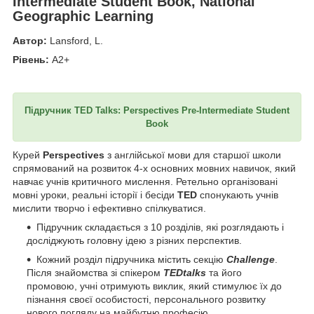
Intermediate Student Book, National
Geographic Learning
Автор:
Lansford, L.
Рівень:
A2+
Підручник TED Talks: Perspectives Pre-Intermediate Student
Book
Курей
Perspectives
з англійської мови для старшої школи
спрямований на розвиток 4-х основних мовних навичок, який
навчає учнів критичного мислення. Ретельно організовані
мовні уроки, реальні історії і бесіди
TED
спонукають учнів
мислити творчо і ефективно спілкуватися.
Підручник складається з 10 розділів, які розглядають і
досліджують головну ідею з різних перспектив.
Кожний розділ підручника містить секцію
Challenge
.
Після знайомства зі спікером
TEDtalks
та його
промовою, учні отримують виклик, який стимулює їх до
пізнання своєї особистості, персонального розвитку
нового погляду на майбутню професію.