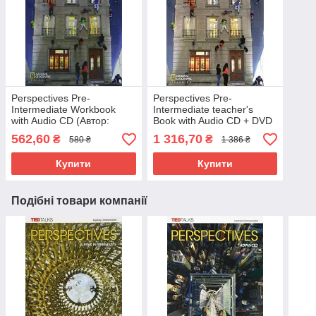
Perspectives Pre-
Perspectives Pre-
Intermediate Workbook
Intermediate teacher's
with Audio CD (Автор:
Book with Audio CD + DVD
Lansford) Зошит з диском
(автор: Douglas) Книга для
562,60
1 316,70
₴
₴
580 ₴
1 386 ₴
вчителя
Купити
Купити
Подібні товари компанії