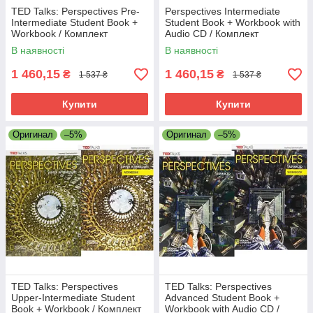
TED Talks: Perspectives Pre-
Perspectives Intermediate
Intermediate Student Book +
Student Book + Workbook with
Workbook / Комплект
Audio CD / Комплект
(Підручник + зошит з диском)
(Підручник + зошит з диском)
В наявності
В наявності
1 460,15
1 460,15
₴
₴
1 537 ₴
1 537 ₴
Купити
Купити
Оригинал
–5%
Оригинал
–5%
TED Talks: Perspectives
TED Talks: Perspectives
Upper-Intermediate Student
Advanced Student Book +
Book + Workbook / Комплект
Workbook with Audio CD /