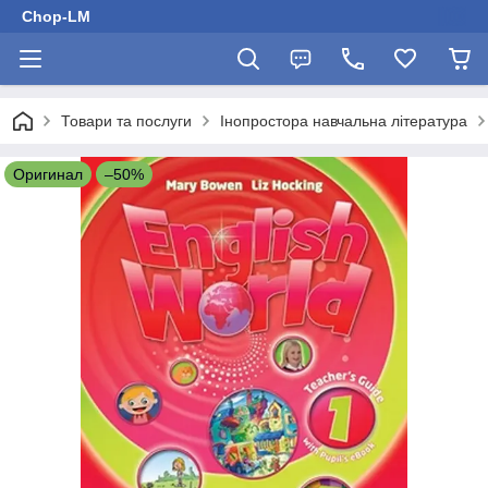
Chop-LM
Товари та послуги
Інопростора навчальна література
Оригинал
–50%