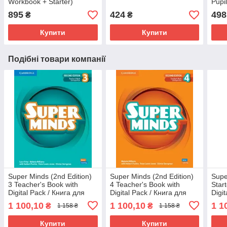
Workbook + Starter)
Pupi
Підручник + зошит +
Ukra
895
424
498
₴
₴
прописи
Купити
Купити
Подібні товари компанії
Super Minds (2nd Edition)
Super Minds (2nd Edition)
Supe
3 Teacher's Book with
4 Teacher's Book with
Star
Digital Pack / Книга для
Digital Pack / Книга для
Digi
вчителя — нове видання
вчителя — нове видання
вчит
1 100,10
1 100,10
1 1
₴
₴
1 158 ₴
1 158 ₴
Купити
Купити