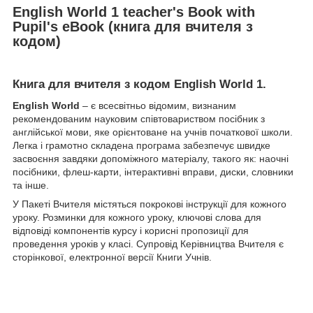
English World 1 teacher's Book with
Pupil's eBook
(книга для вчителя з
кодом)
Книга для вчителя з кодом
English World 1
.
English World
– є всесвітньо відомим, визнаним
рекомендованим науковим співтовариством посібник з
англійської мови, яке орієнтоване на учнів початкової школи.
Легка і грамотно складена програма забезпечує швидке
засвоєння завдяки допоміжного матеріалу, такого як: наочні
посібники, флеш-карти, інтерактивні вправи, диски, словники
та інше.
У Пакеті Вчителя містяться покрокові інструкції для кожного
уроку. Розминки для кожного уроку, ключові слова для
відповіді компонентів курсу і корисні пропозиції для
проведення уроків у класі. Супровід Керівництва Вчителя є
сторінкової, електронної версії Книги Учнів.