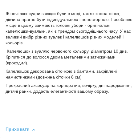
Жіночі аксесуари завжди були в моді, так як кожна жінка,
дівчина прагне бути індивідуальною і неповторною. І особливе
місце в цьому займають головні убори - оригінальні
капелюшки-вуальки, які є трендом сьогоднішнього часу. У нас
великий вибір різних вуалек і капелюшків різних моделей і
кольорів.
Капелюшок з вуаллю червоного кольору, діаметром 10 див.
Кріпитися до волосся двома металевими затискачами
(крокодил).
Капелюшок декорована сіточкою з бантами, закріплені
намистинками (довжина сіточки 8 см)
Прекрасний аксесуар на корпоратив, вечірку, дні народження,
дитячі ранки, додасть елегантності вашому образу.
Приховати