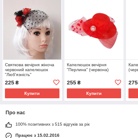
Святкова вечірня жіноча
Капелюшок вечірня
Капе
червоний капелюшок
"Перлина" (червона)
(чер
"Люб'язність"
225
255
275
₴
₴
Купити
Купити
Про нас
100% позитивних з 515 відгуків за рік
Працює з 15.02.2016