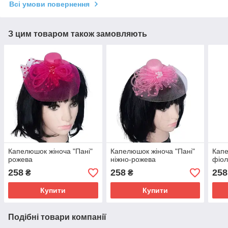
Всі умови повернення
З цим товаром також замовляють
Капелюшок жіноча "Пані"
Капелюшок жіноча "Пані"
Капе
рожева
ніжно-рожева
фіол
258
258
258
₴
₴
Купити
Купити
Подібні товари компанії