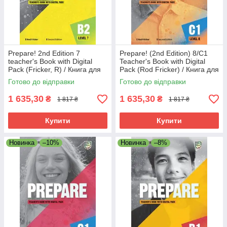
Prepare! 2nd Edition 7
Prepare! (2nd Edition) 8/С1
teacher's Book with Digital
Teacher's Book with Digital
Pack (Fricker, R) / Книга для
Pack (Rod Fricker) / Книга для
вчителя з онлайн ресурсами
вчителя
Готово до відправки
Готово до відправки
1 635,30
1 635,30
₴
₴
1 817 ₴
1 817 ₴
Купити
Купити
Новинка
–10%
Новинка
–8%