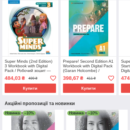
Super Minds (2nd Edition)
Prepare! Second Edition A1
Supe
3 Workbook with Digital
Workbook with Digital Pack
Star
Pack / Робочий зошит —
(Garan Holcombe) /
Digi
нове видання
Робочий зошит
зоши
484,03
398,67
474
₴
₴
499 ₴
411 ₴
Купити
Купити
Акційні пропозиції та новинки
Новинка
–10%
Новинка
–10%