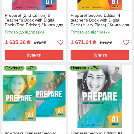
Prepare! (2nd Edition) 9
Prepare! Second Edition 4
Teacher's Book with Digital
teacher's Book with Digital
Pack (Rod Fricker) / Книга для
Pack (Hilary Plass) / Книга для
вчителя
вчителя
Готово до відправки
Готово до відправки
1 635,30
1 671,64
₴
₴
1 817 ₴
1 817 ₴
Купити
Купити
Оригинал
–7%
Новинка
–7%
Комплект Prepare! Second
Prepare! Second Edition A1