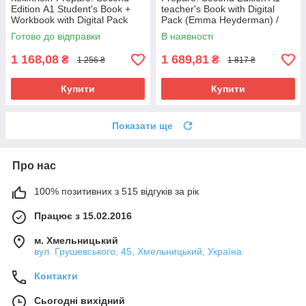
Edition А1 Student's Book +
teacher's Book with Digital
Workbook with Digital Pack
Pack (Emma Heyderman) /
(Joanna Kosta) Cambridge
Книга для вчителя
Готово до відправки
В наявності
1 168,08
1 689,81
₴
₴
1 256 ₴
1 817 ₴
Купити
Купити
Показати ще
Про нас
100% позитивних з 515 відгуків за рік
Працює з 15.02.2016
м. Хмельницький
вул. Грушевського, 45, Хмельницький, Україна
Контакти
Сьогодні вихідний