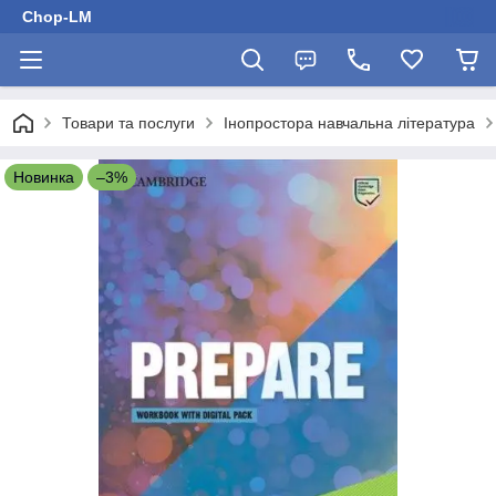
Chop-LM
Товари та послуги
Інопростора навчальна література
Новинка
–3%