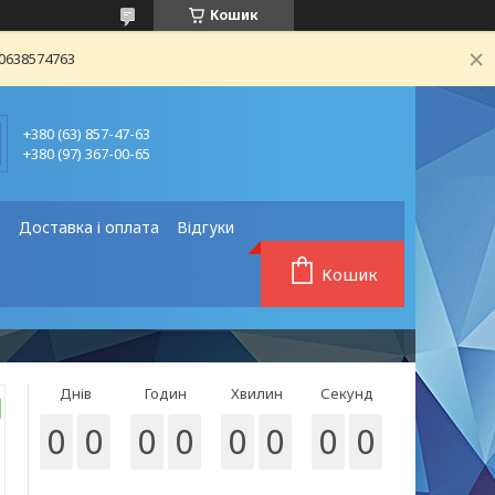
Кошик
80638574763
+380 (63) 857-47-63
+380 (97) 367-00-65
❗
Доставка і оплата
Відгуки
Кошик
Днів
Годин
Хвилин
Секунд
0
0
0
0
0
0
0
0