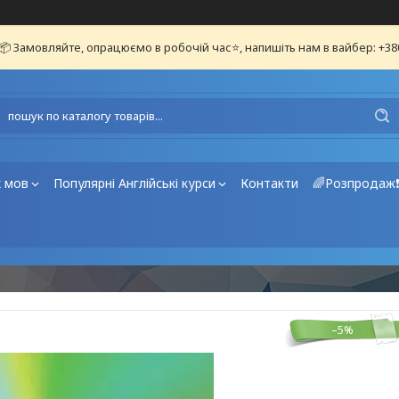
📦 Замовляйте, опрацюємо в робочій час⭐, напишіть нам в вайбер: +3
х мов
Популярні Англійські курси
Контакти
🌈Розпродаж
–5%