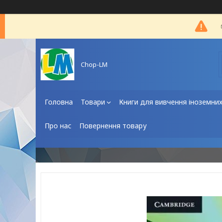
Chop-LM
Головна
Товари
Книги для вивчення іноземни
Про нас
Повернення товару