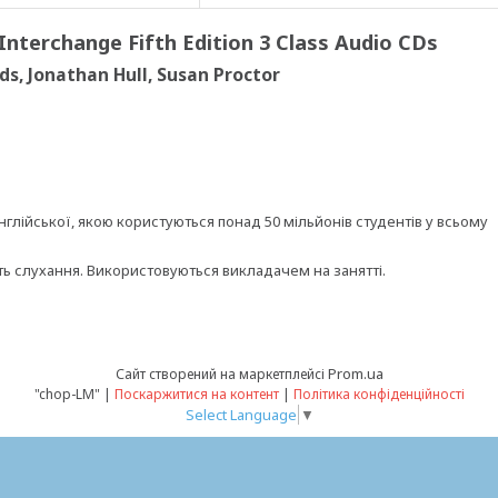
Interchange Fifth Edition 3 Class Audio CDs
rds, Jonathan Hull, Susan Proctor
глійської, якою користуються понад 50 мільйонів студентів у всьому
ь слухання. Використовуються викладачем на занятті.
Prom.ua
Сайт створений на маркетплейсі
"chop-LM" |
Поскаржитися на контент
|
Політика конфіденційності
Select Language
▼