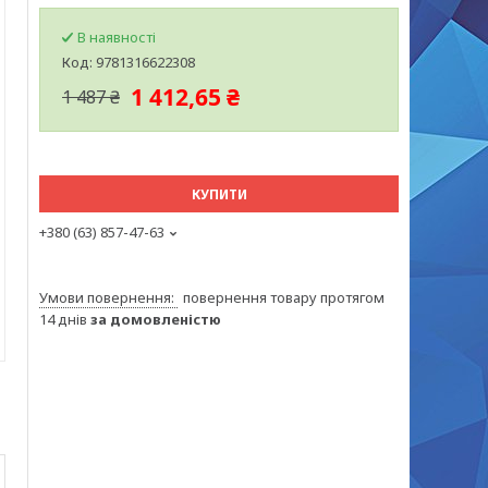
В наявності
Код:
9781316622308
1 412,65 ₴
1 487 ₴
КУПИТИ
+380 (63) 857-47-63
повернення товару протягом
14 днів
за домовленістю