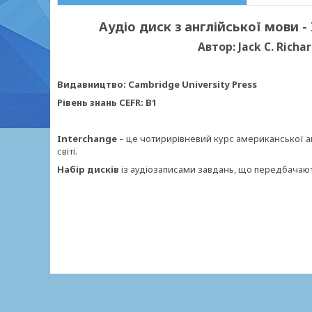
Аудіо диск з англійської мови - 
Автор: Jack C. Richa
Видавництво: Cambridge University Press
Рівень знань CEFR: B1
Interchange
– це чотирирівневий курс американської ан
світі.
Набір дисків
із аудіозаписами завдань, що передбачают