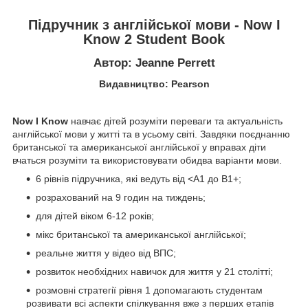
Підручник з англійської мови - Now I
Know 2 Student Book
Автор: Jeanne Perrett
Видавництво: Pearson
Now I Know
навчає дітей розуміти переваги та актуальність
англійської мови у житті та в усьому світі. Завдяки поєднанню
британської та американської англійської у вправах діти
вчаться розуміти та використовувати обидва варіанти мови.
6 рівнів підручника, які ведуть від <А1 до B1+;
розрахований на 9 годин на тиждень;
для дітей віком 6-12 років;
мікс британської та американської англійської;
реальне життя у відео від ВПС;
розвиток необхідних навичок для життя у 21 столітті;
розмовні стратегії рівня 1 допомагають студентам
розвивати всі аспекти спілкування вже з перших етапів