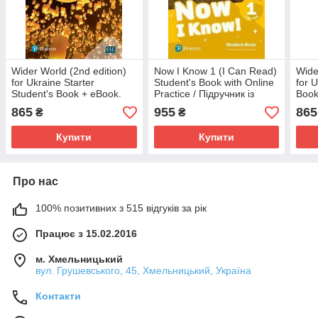
Wider World (2nd edition)
Now I Know 1 (I Can Read)
Wide
for Ukraine Starter
Student's Book with Online
for 
Student's Book + eBook.
Practice / Підручник із
Book
Pearson / Підручник з
практикою
Підр
865
955
865
₴
₴
англійської мови
мов
Купити
Купити
Про нас
100% позитивних з 515 відгуків за рік
Працює з 15.02.2016
м. Хмельницький
вул. Грушевського, 45, Хмельницький, Україна
Контакти