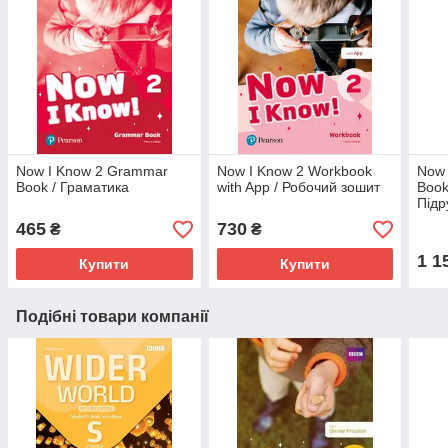
Now I Know 2 Grammar
Now I Know 2 Workbook
Now 
Book / Граматика
with App / Робочий зошит
Book
Підр
465
730
₴
₴
1 1
Купити
Купити
Подібні товари компанії