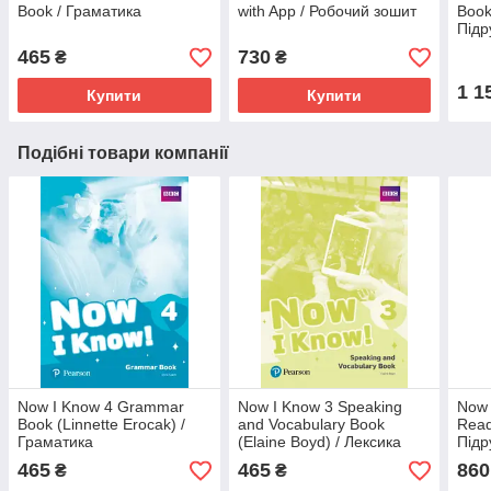
Book / Граматика
with App / Робочий зошит
Book
Підр
465
730
₴
₴
1 1
Купити
Купити
Подібні товари компанії
Now I Know 4 Grammar
Now I Know 3 Speaking
Now 
Book (Linnette Erocak) /
and Vocabulary Book
Read
Граматика
(Elaine Boyd) / Лексика
Підр
465
465
860
₴
₴