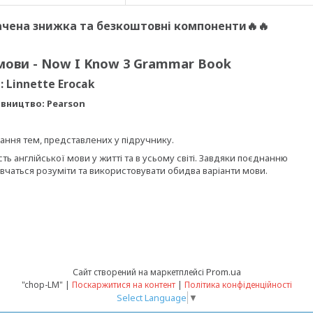
чена знижка та безкоштовні компоненти🔥🔥
 мови - Now I Know 3 Grammar Book
: Linnette Erocak
вництво: Pearson
ання тем, представлених у підручнику.
ть англійської мови у житті та в усьому світі. Завдяки поєднанню
 вчаться розуміти та використовувати обидва варіанти мови.
Prom.ua
Сайт створений на маркетплейсі
"chop-LM" |
Поскаржитися на контент
|
Політика конфіденційності
Select Language
▼