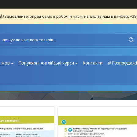
📦 Замовляйте, опрацюємо в робочій час⭐, напишіть нам в вайбер: +3
х мов
Популярні Англійські курси
Контакти
🌈Розпродаж