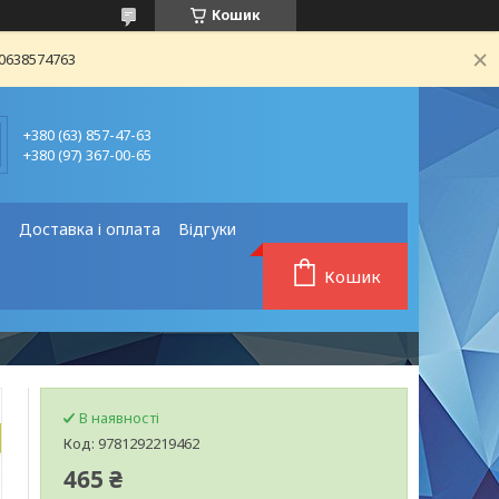
Кошик
80638574763
+380 (63) 857-47-63
+380 (97) 367-00-65
❗
Доставка і оплата
Відгуки
Кошик
В наявності
Код:
9781292219462
465 ₴