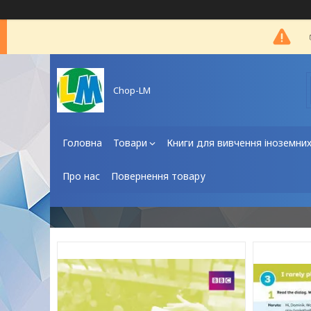
Chop-LM
Головна
Товари
Книги для вивчення іноземни
Про нас
Повернення товару