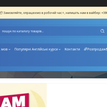
📦 Замовляйте, опрацюємо в робочій час⭐, напишіть нам в вайбер: +3
х мов
Популярні Англійські курси
Контакти
🌈Розпродаж