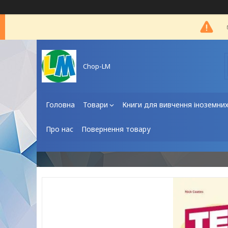
Chop-LM
Головна
Товари
Книги для вивчення іноземни
Про нас
Повернення товару