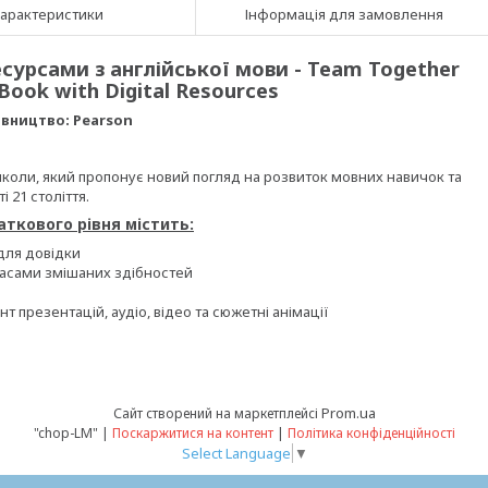
арактеристики
Інформація для замовлення
сурсами з англійської мови - Team Together
 Book with Digital Resources
вництво: Pearson
школи, який пропонує новий погляд на розвиток мовних навичок та
 21 століття.
ткового рівня містить:
 для довідки
ласами змішаних здібностей
 презентацій, аудіо, відео та сюжетні анімації
Prom.ua
Сайт створений на маркетплейсі
"chop-LM" |
Поскаржитися на контент
|
Політика конфіденційності
Select Language
▼