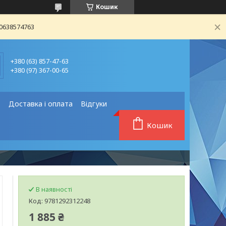
Кошик
80638574763
+380 (63) 857-47-63
+380 (97) 367-00-65
❗
Доставка і оплата
Відгуки
Кошик
В наявності
Код:
9781292312248
1 885 ₴