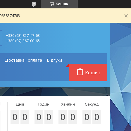
Кошик
80638574763
+380 (63) 857-47-63
+380 (97) 367-00-65
❗
Доставка і оплата
Відгуки
Кошик
Днів
Годин
Хвилин
Секунд
0
0
0
0
0
0
0
0