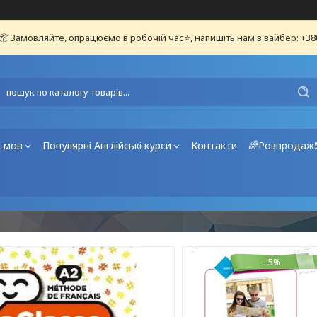
📦 Замовляйте, опрацюємо в робочій час⭐, напишіть нам в вайбер: +3
х мов
Популярні Англійські курси
Контакти
🌈Розпродаж
–5%