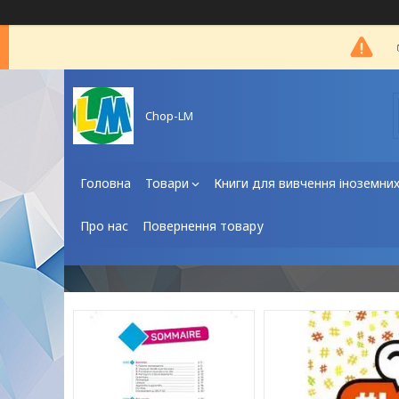
Chop-LM
Головна
Товари
Книги для вивчення іноземни
Про нас
Повернення товару