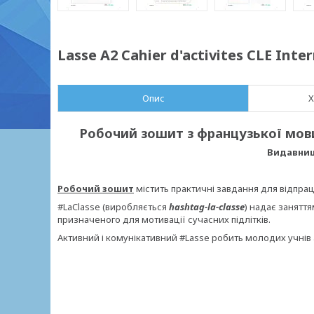
Lasse A2 Cahier d'activites CLE Int
Опис
Х
Робочий зошит з французької мови д
Видавницт
Робочий зошит
містить практичні завдання для відпрац
#LaClasse (виробляється
hashtag-la-classe
) надає занятт
призначеного для мотивації сучасних підлітків.
Активний і комунікативний #Lasse робить молодих учні