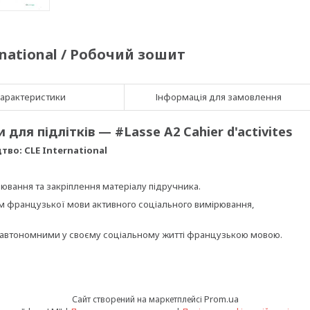
ernational / Робочий зошит
арактеристики
Інформація для замовлення
ля підлітків — #Lasse A2 Cahier d'activites
во: CLE International
ювання та закріплення матеріалу підручника.
ям французької мови активного соціального вимірювання,
в автономними у своєму соціальному житті французькою мовою.
Prom.ua
Сайт створений на маркетплейсі