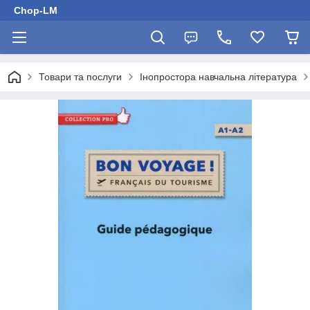
Chop-LM
Товари та послуги
Інопростора навчальна література