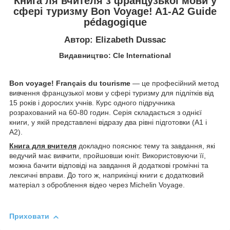
Книга ля вчителя з французької мови у
сфері туризму Bon Voyage! A1-A2 Guide
pédagogique
Автор: Elizabeth Dussac
Видавництво: Cle International
Bon voyage! Français du tourisme
— це професійний метод
вивчення французької мови у сфері туризму для підлітків від
15 років і дорослих учнів. Курс одного підручника
розрахований на 60-80 годин. Серія складається з однієї
книги, у якій представлені відразу два рівні підготовки (А1 і
А2).
Книга для вчителя
докладно пояснює тему та завдання, які
ведучий має вивчити, пройшовши юніт. Використовуючи її,
можна бачити відповіді на завдання й додаткові громічні та
лексичні вправи. До того ж, наприкінці книги є додатковий
матеріал з оброблення відео через Michelin Voyage.
Приховати