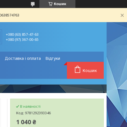
Кошик
80638574763
+380 (63) 857-47-63
+380 (97) 367-00-65
❗
Доставка і оплата
Відгуки
Кошик
В наявності
Код:
9781292393346
1 040 ₴