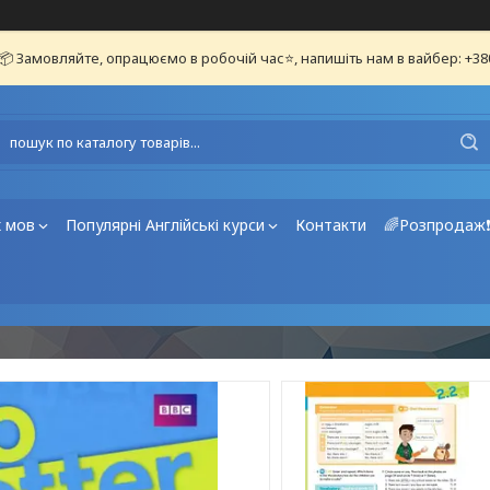
📦 Замовляйте, опрацюємо в робочій час⭐, напишіть нам в вайбер: +3
х мов
Популярні Англійські курси
Контакти
🌈Розпродаж