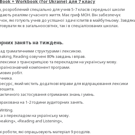
 Book + Workbook (for Ukraine) для 7 класу
n, розроблений спеціально для учнів 5-7 класів середньої школи
відають реаліям сучасного життя. Має гриф МОН. Він забезпечує
ок, які готують учнів до успішної здачі іспитів в майбутньому. Завдяк
увати як в загальноосвітніх, так і в спеціалізованих школах.
орних занять на тиждень.
 над граматичними структурами і лексикою.
peaking, Reading озвучені 80% завдань і вправ.
 лексики з транскрипцією та перекладом на українську мову.
країнознавчий компонент програми.
мових робіт.
учника.
есурс, який містить додаткові вправи для відпрацювання лексики
 зошита.
рактичного застосування отриманих знань і умінь.
рахована на 1-2 години аудиторних занять.
Writing.
ка з перекладом на українську мову.
eaking», «Reading and Listening»,
тні роботи, які опрацьовують матеріал 9 розділів.