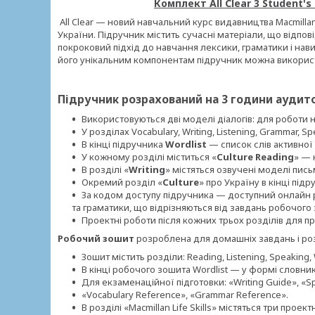
Комплект All Clear 3 Student's
All Clear — новий навчальний курс видавництва Macmilla
України. Підручник містить сучасні матеріали, що відпо
покроковий підхід до навчання лексики, граматики і навич
його унікальним компонентам підручник можна використов
Підручник розрахований на 3 години аудит
Використовуються дві моделі діалогів: для роботи
У розділах Vocabulary, Writing, Listening, Grammar, S
В кінці підручника
Wordlist
— список слів активної
У кожному розділі міститься «
Culture Reading
» — 
В розділі «
Writing
» містяться озвучені моделі пись
Окремий розділ «
Culture
» про Україну в кінці підр
За кодом доступу підручника — доступний онлайн р
та граматики, що відрізняються від завдань робочого
Проектні роботи після кожних трьох розділів для п
Робочий зошит
розроблена для домашніх завдань і роз
Зошит містить розділи: Reading, Listening, Speaking, 
В кінці робочого зошита Wordlist — у формі словни
Для екзаменаційної підготовки: «Writing Guide», «Sp
«Vocabulary Reference», «Grammar Reference».
В розділі «Macmillan Life Skills» містяться три проек