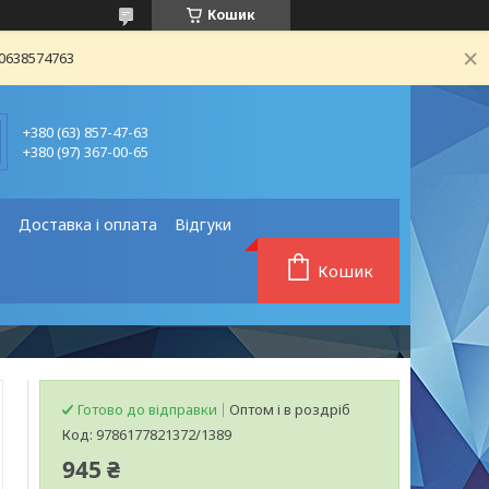
Кошик
80638574763
+380 (63) 857-47-63
+380 (97) 367-00-65
❗
Доставка і оплата
Відгуки
Кошик
Готово до відправки
Оптом і в роздріб
Код:
9786177821372/1389
945 ₴