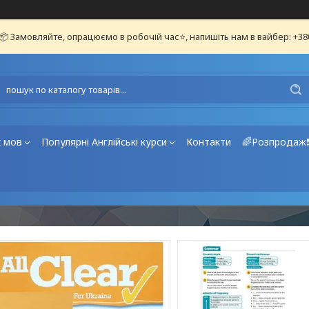
📦 Замовляйте, опрацюємо в робочій час⭐, напишіть нам в вайбер: +3
х мов
Популярні Англійські курси
Контакти
🌈Розпродаж