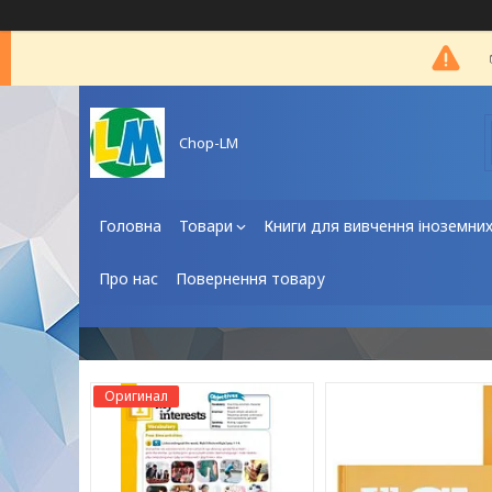
Chop-LM
Головна
Товари
Книги для вивчення іноземни
Про нас
Повернення товару
Оригинал