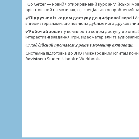
Go Getter — новий чотирирівневий курс англійської мови д
орієнтований на мотивацію, і спеціально розроблений н
✔️
Підручник із кодом доступу до цифрової версії
Ac
відеоматеріалами, що повністю дублює його друкований
✔️
Робочий зошит
у комплекті з кодом доступу до онлайн
інтерактивні завдання, ігри, відеоматеріали та аудіозапи
👉
Код дійсний протягом 2 років з моменту активації.
Системна підготовка до
ЗНО
і міжнародним іспитам почи
Revision
в Student’s book и Workbook.