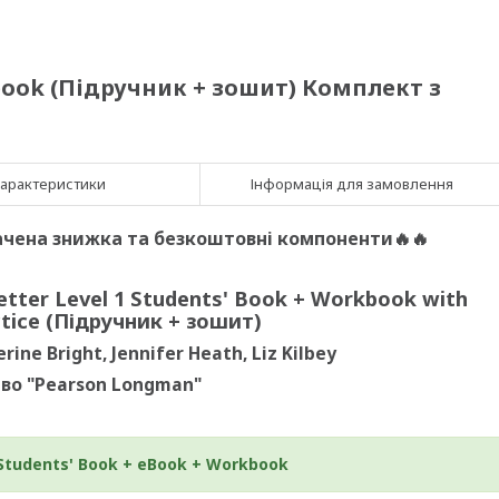
kbook (Підручник + зошит) Комплект з
арактеристики
Інформація для замовлення
ачена знижка та безкоштовні компоненти🔥🔥
tter Level 1 Students' Book + Workbook with
tice (Підручник + зошит)
ine Bright, Jennifer Heath, Liz Kilbey
во "Pearson Longman"
Students' Book
+ eBook
+ Workbook