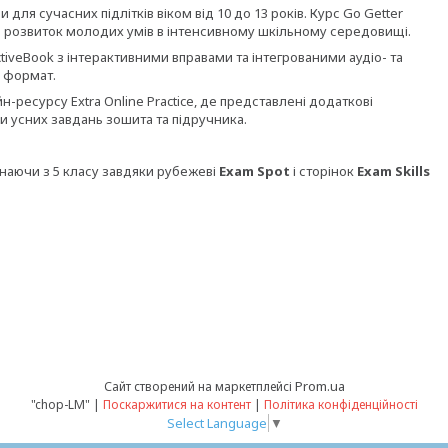
ля сучасних підлітків віком від 10 до 13 років. Курс Go Getter
а розвиток молодих умів в інтенсивному шкільному середовищі.
tiveBook з інтерактивними вправами та інтегрованими аудіо- та
 формат.
-ресурсу Extra Online Practice, де представлені додаткові
си усних завдань зошита та підручника.
наючи з 5 класу завдяки рубежеві
Exam Spot
і сторінок
Exam Skills
Prom.ua
Сайт створений на маркетплейсі
"chop-LM" |
Поскаржитися на контент
|
Політика конфіденційності
Select Language
▼