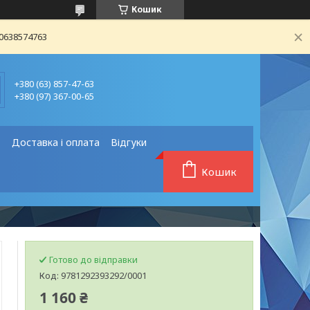
Кошик
80638574763
+380 (63) 857-47-63
+380 (97) 367-00-65
❗
Доставка і оплата
Відгуки
Кошик
Готово до відправки
Код:
9781292393292/0001
1 160 ₴