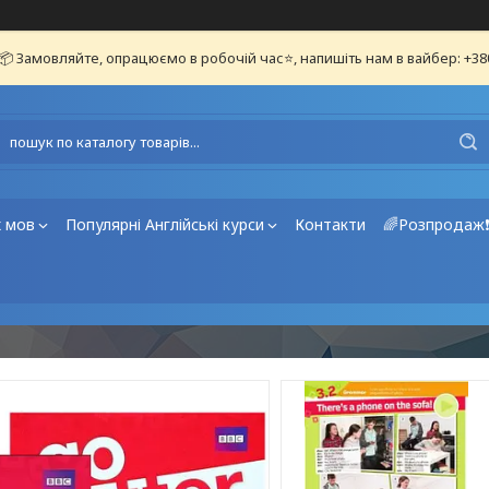
📦 Замовляйте, опрацюємо в робочій час⭐, напишіть нам в вайбер: +3
х мов
Популярні Англійські курси
Контакти
🌈Розпродаж