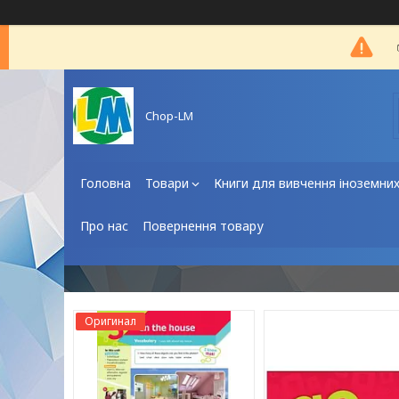
Chop-LM
Головна
Товари
Книги для вивчення іноземни
Про нас
Повернення товару
Оригинал