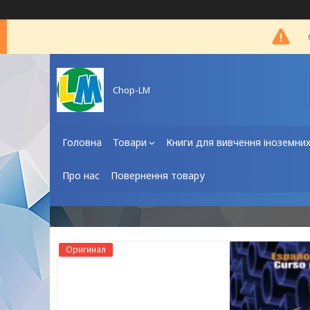
Chop-LM
Головна
Товари
Книги для вивчення іноземни
Про нас
Повернення товару
Оригинал