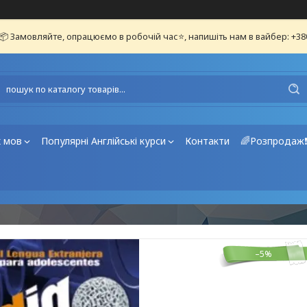
📦 Замовляйте, опрацюємо в робочій час⭐, напишіть нам в вайбер: +3
х мов
Популярні Англійські курси
Контакти
🌈Розпродаж
–5%