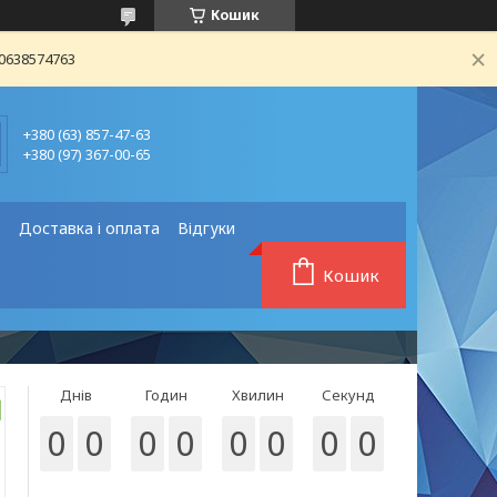
Кошик
80638574763
+380 (63) 857-47-63
+380 (97) 367-00-65
❗
Доставка і оплата
Відгуки
Кошик
Днів
Годин
Хвилин
Секунд
0
0
0
0
0
0
0
0