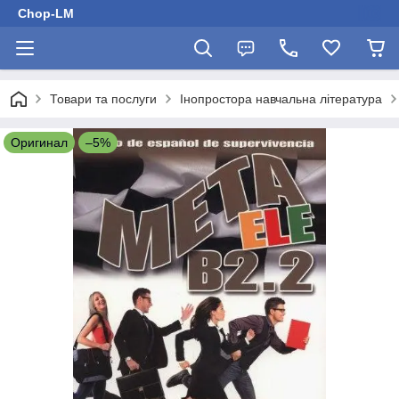
Chop-LM
Товари та послуги
Інопростора навчальна література
Оригинал
–5%