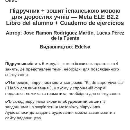
Опис
Підручник + зошит іспанською мовою
для дорослих учнів — Meta ELE B2.2
Libro del alumno + Cuaderno de ejercicios
Автор: Jose Ramon Rodriguez Martin, Lucas Pérez
de la Fuente
Видавництво: Edelsa
Підручник
містить 6 модулів, кожен із яких складається з 4
занять, де представлені теми, необхідні для повсякденного
спілкування.
✔️Наприкінці підручника міститься розділ "Kit de supervivencia"
("Набір для виживання"), у якому у спрощеній формі
подається лексика та граматика, необхідна для спілкування.
✔️В склад підручника входить
вбудований зошит
із
завданнями на закріплення матеріалу підручника.
Аудіозаписи до завдань аудіювання можна завантажити з
сайту видавництва.