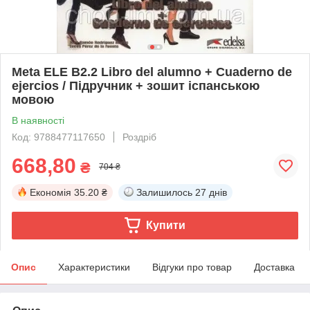
Meta ELE B2.2 Libro del alumno + Cuaderno de
ejercios / Підручник + зошит іспанською
мовою
В наявності
Код: 9788477117650
Роздріб
668,80
₴
704 ₴
Економія
35.20 ₴
Залишилось
27 днів
Купити
Опис
Характеристики
Відгуки про товар
Доставка