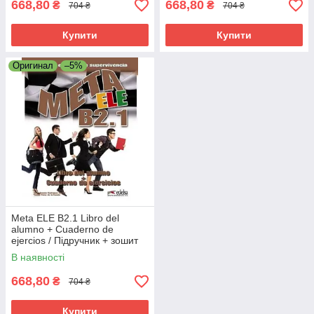
668,80
668,80
₴
₴
704 ₴
704 ₴
Купити
Купити
Оригинал
–5%
Meta ELE B2.1 Libro del
alumno + Cuaderno de
ejercios / Підручник + зошит
іспанською мовою
В наявності
668,80
₴
704 ₴
Купити