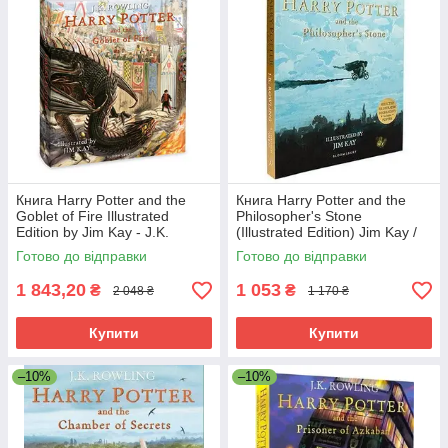
Книга Harry Potter and the
Книга Harry Potter and the
Goblet of Fire Illustrated
Philosopher's Stone
Edition by Jim Kay - J.K.
(Illustrated Edition) Jim Kay /
Rowling / ISBN:
ISBN: 9781526602381
Готово до відправки
Готово до відправки
9781408845677
1 843,20
1 053
₴
₴
2 048 ₴
1 170 ₴
Купити
Купити
–10%
–10%