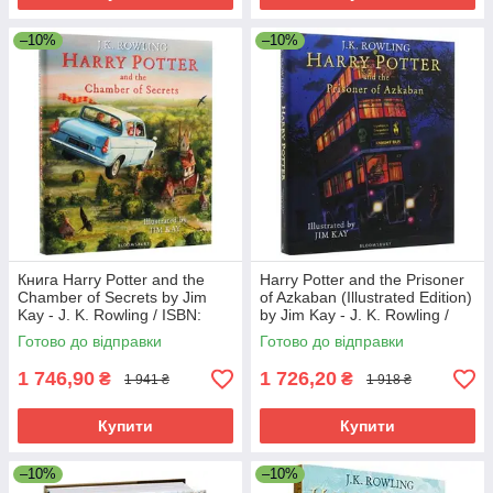
–10%
–10%
Книга Harry Potter and the
Harry Potter and the Prisoner
Chamber of Secrets by Jim
of Azkaban (Illustrated Edition)
Kay - J. K. Rowling / ISBN:
by Jim Kay - J. K. Rowling /
9781408845653
ISBN: 9781408845660
Готово до відправки
Готово до відправки
1 746,90
1 726,20
₴
₴
1 941 ₴
1 918 ₴
Купити
Купити
–10%
–10%