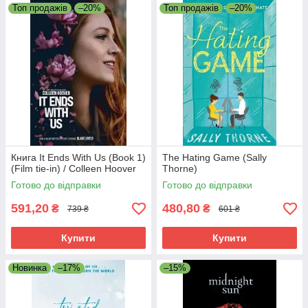
Топ продажів
–20%
Топ продажів
–20%
Книга It Ends With Us (Book 1)
The Hating Game (Sally
(Film tie-in) / Colleen Hoover
Thorne)
Готово до відправки
Готово до відправки
591,20
480,80
₴
₴
739 ₴
601 ₴
Купити
Купити
Новинка
–17%
–15%