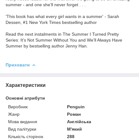
summer - and one she'll never forget . . .
'This book has what every girl wants in a summer' - Sarah
Dessen, #1 New York Times bestselling author
Read the next instalments in The Summer I Turned Pretty
Series: It's Not Summer Without You and We'll Always Have
Summer by bestselling author Jenny Han.
Приховати
Характеристики
Основні атрибути
Виробник
Penguin
Жанр
Роман
Мова видання
Англійська
Вид палітурки
М'який
Кількість сторінок
288