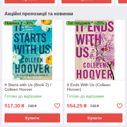
Акційні пропозиції та новинки
Новинка
–30%
Топ продажів
–25%
It Starts with Us (Book 2) /
It Ends With Us (Colleen
Colleen Hoover
Hoover)
Готово до відправки
Готово до відправки
517,30
554,25
₴
₴
739 ₴
739 ₴
Купити
Купити