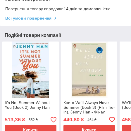
Повернення товару впродовж 14 днів за домовленістю
Всі умови повернення
Подібні товари компанії
It's Not Summer Without
Книга We'll Always Have
We'l
You (Book 2) Jenny Han
Summer (Book 3) (Film Tie-
(Boo
in). Jenny Han - Фінал
культової трилогії
513,36
440,80
458
₴
₴
552 ₴
464 ₴
Купити
Купити