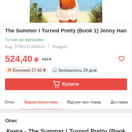
The Summer I Turned Pretty (Book 1) Jenny Han
Готово до відправки
Код: 9780141330532
Роздріб
524,40
₴
552 ₴
Економія
27.60 ₴
Залишилось
29 днів
Купити
Опис
Характеристики
Відгуки про товар
Доставка
Опис
Книга - The Summer I Turned Pretty (Book