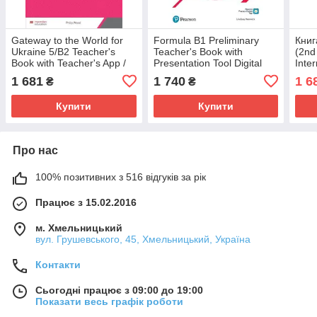
Gateway to the World for
Formula B1 Preliminary
Книг
Ukraine 5/B2 Teacher's
Teacher's Book with
(2nd
Book with Teacher's App /
Presentation Tool Digital
Inte
Книга для учителя
Resources + App / Книга
Book
1 681
1 740
1 6
₴
₴
для учителя
ROM
Купити
Купити
Про нас
100% позитивних з 516 відгуків за рік
Працює з 15.02.2016
м. Хмельницький
вул. Грушевського, 45, Хмельницький, Україна
Контакти
Сьогодні працює з 09:00 до 19:00
Показати весь графік роботи