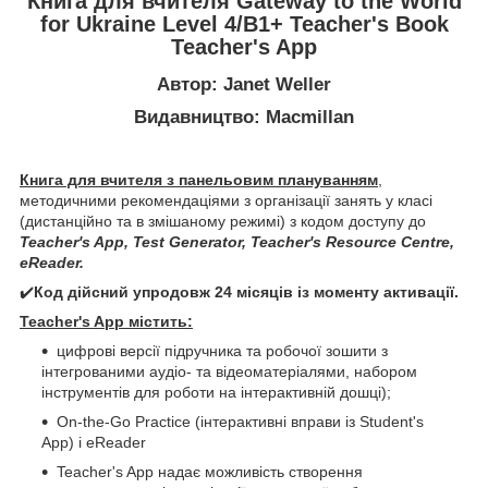
Книга для вчителя Gateway to the World
for Ukraine Level 4/B1+ Teacher's Book
Teacher's App
Автор: Janet Weller
Видавництво: Macmillan
Книга для вчителя з панельовим плануванням
,
методичними рекомендаціями з організації занять у класі
(дистанційно та в змішаному режимі) з кодом доступу до
Teacher's App, Test Generator, Teacher's Resource Centre,
eReader.
✔️
Код дійсний упродовж 24 місяців із моменту активації.
Teacher's App містить:
цифрові версії підручника та робочої зошити з
інтегрованими аудіо- та відеоматеріалями, набором
інструментів для роботи на інтерактивній дошці);
On-the-Go Practice (інтерактивні вправи із Student's
App) і eReader
Teacher's App надає можливість створення