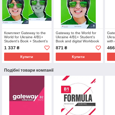
Комплект Gateway to the
Gateway to the World for
Gate
World for Ukraine 4/B1+
Ukraine 4/B1+ Student's
Ukra
Student's Book + Student's
Book and digital Workbook
with
App + Workbook /
with Student's App /
Робо
1 337
871
466
₴
₴
Підручник + зошит
Підручник
Купити
Купити
Подібні товари компанії