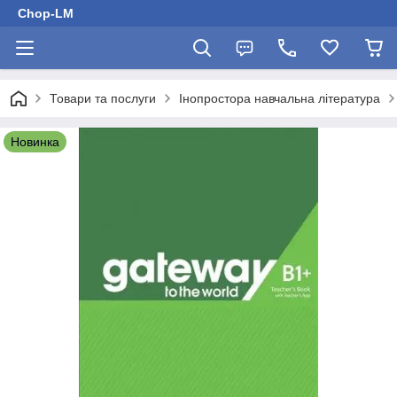
Chop-LM
Товари та послуги
Інопростора навчальна література
Новинка