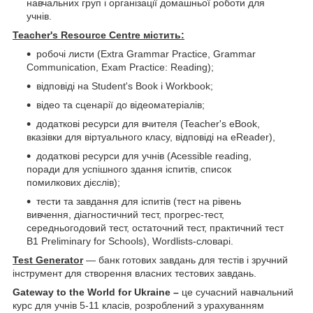
навчальних груп і організації домашньої роботи для
учнів.
Teacher's Resource Centre містить:
робочі листи (Extra Grammar Practice, Grammar
Communication, Exam Practice: Reading);
відповіді на Student's Book і Workbook;
відео та сценарії до відеоматеріалів;
додаткові ресурси для вчителя (Teacher's eBook,
вказівки для віртуального класу, відповіді на eReader),
додаткові ресурси для учнів (Acessible reading,
поради для успішного здання іспитів, список
помилкових дієслів);
тести та завдання для іспитів (тест на рівень
вивчення, діагностичний тест, прогрес-тест,
середньогодовий тест, остаточний тест, практичний тест
B1 Preliminary for Schools), Wordlists-словарі.
Test Generator
— банк готових завдань для тестів і зручний
інструмент для створення власних тестових завдань.
Gateway to the World for Ukraine –
це сучасний навчальний
курс для учнів 5-11 класів, розроблений з урахуванням