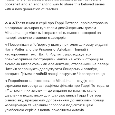
bookshelf and an enchanting way to share this beloved series
with a new generation of readers.
____________________________
🔥🔥🔥Третя книга в серії про Гаррі Поттера, проілюстрована
в яскравих кольорах культовим дизайнерським домом
MinaLima, що містить інтерактивні елементи, створені на
папері, включно з мапою мародерів!
🔹Поверніться в Гоґвортс у цьому приголомшливому виданні
Harry Potter and the Prisoner of Azkaban. Повний і
нескорочений текст Дж. К. Роулінг супроводжується
повноколірними ілюстраціями майже на кожній сторінці та
вісьмома інтерактивними елементами, створеними на папері.
Читачів запрошують досліджувати Лицарський автобус,
розкрити Грімма в чайній чашці, покрутити Часоворот тощо.
🔹Розроблене та ілюстроване MinaLima — студія, що
отримала нагороди за графіком фільмів про Гаррі Поттера та
«Фантастичних звірів» — це видання на пам'ять стане
ідеальним подарунком для шанувальників Гаррі Поттера
різного віку, прекрасним доповненням до книжковій полиці
колекціонера та чарівним способом поділитися цією
улюбленою серією з новим поколінням читачів.