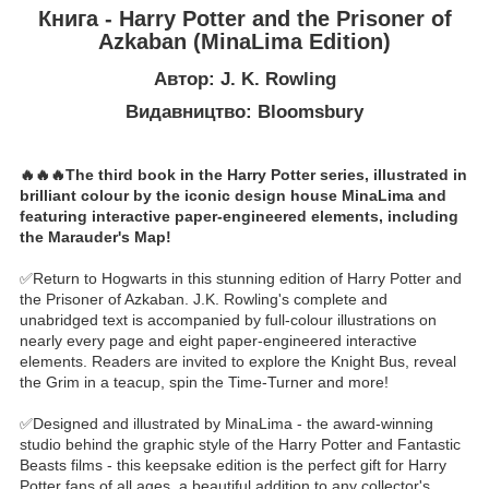
Книга - Harry Potter and the Prisoner of
Azkaban (MinaLima Edition)
Автор: J. K. Rowling
Видавництво: Bloomsbury
🔥🔥🔥The third book in the Harry Potter series, illustrated in
brilliant colour by the iconic design house MinaLima and
featuring interactive paper-engineered elements, including
the Marauder's Map!
✅Return to Hogwarts in this stunning edition of Harry Potter and
the Prisoner of Azkaban. J.K. Rowling's complete and
unabridged text is accompanied by full-colour illustrations on
nearly every page and eight paper-engineered interactive
elements. Readers are invited to explore the Knight Bus, reveal
the Grim in a teacup, spin the Time-Turner and more!
✅Designed and illustrated by MinaLima - the award-winning
studio behind the graphic style of the Harry Potter and Fantastic
Beasts films - this keepsake edition is the perfect gift for Harry
Potter fans of all ages, a beautiful addition to any collector's