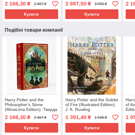
обкладинка / Розкладна
Ілюстроване колекційне
обкл
2 166,30
2 897,50
2 1
₴
₴
2 407 ₴
3 050 ₴
книга
видання / Bloomsbury
розк
Купити
Купити
Подібні товари компанії
Harry Potter and the
Harry Potter and the Goblet
Harr
Philosopher's Stone
of Fire (Illustrated Edition).
of Az
(MinaLima Edition) :Тверда
J. K. Rowling
Editi
обкладинка / Розкладна
2 166,30
1 391,40
1 0
₴
₴
2 407 ₴
1 546 ₴
книга
Купити
Купити