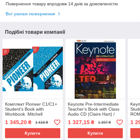
Повернення товару впродовж 14 днів за домовленістю
Всі умови повернення
Подібні товари компанії
Комплект Pioneer C1/C1+
Keynote Pre-Intermediate
Keyn
Student's Book with
Teacher's Book with Class
Stud
Workbook. Mitchell
Audio CD (Claire Hart) /
ROM 
(Підручник + зошит) MM
Книга для вчителя
Audi
1 345,20
1 327,15
1 2
₴
₴
1 416 ₴
1 397 ₴
Publications
(уче
Купити
Купити