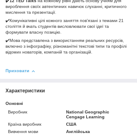
✔️12 TED Talks
на кожному рівні дають основу учням для
вироблення своїх автентичних навичок слуханні, критичного
мислення та презентації.
✔️Комунікативні цілі кожного заняття пов'язані з темами 21
століття й вчать студентів висловлювати свої ідеї та
формувати власну позицію.
✔️Мова представлена з використанням реальних ресурсів,
включно з інфографіку, різноманітні текстові типи та профілі
відомих новаторів, компаній та організацій.
Приховати
Характеристики
Основні
Виробник
National Geographic
Cengage Learning
Країна виробник
США
Вивчення мови
Англійська