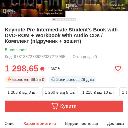
Keynote Pre-Intermediate Student's Book with
DVD-ROM + Workbook with Audio CDs /
Комплект (підручник + зошит)
В наявності
Код: 9781337273923/337273985
Опт і роздріб
1 298,65
₴
1 367 ₴
Економія
68.35 ₴
Залишилось
28 днів
1 285 ₴
від 3 шт.
1 260 ₴
від 5 шт.
1 215 ₴
від 10 шт.
1 1
Купити
Опис
Характеристики
Відгуки про товар
Доставка