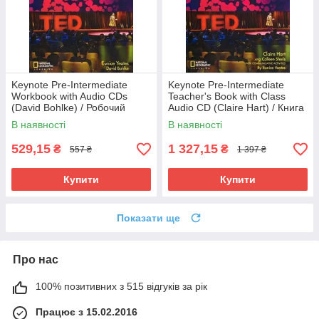
Keynote Pre-Intermediate
Keynote Pre-Intermediate
Workbook with Audio CDs
Teacher's Book with Class
(David Bohlke) / Робочий
Audio CD (Claire Hart) / Книга
зошит
для вчителя
В наявності
В наявності
529,15
1 327,15
₴
₴
557 ₴
1 397 ₴
Купити
Купити
Показати ще
Про нас
100% позитивних з 515 відгуків за рік
Працює з 15.02.2016