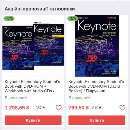
Акційні пропозиції та новинки
–5%
–5%
Keynote Elementary Student's
Keynote Elementary Student's
Book with DVD-ROM +
Book with DVD-ROM (David
Workbook with Audio CDs /
Bohlke) / Підручник
Комплект (учебник + тетрадь)
В наявності
В наявності
1 298,65
769,50
₴
₴
1 367 ₴
810 ₴
Купити
Купити