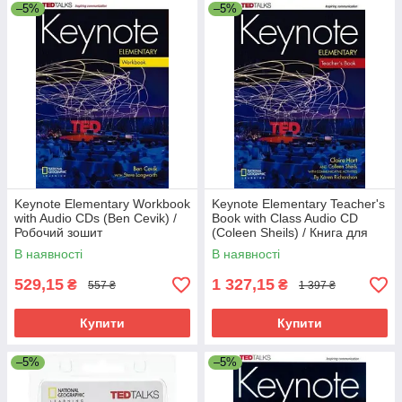
–5%
–5%
Keynote Elementary Workbook
Keynote Elementary Teacher's
with Audio CDs (Ben Cevik) /
Book with Class Audio CD
Робочий зошит
(Coleen Sheils) / Книга для
вчителя
В наявності
В наявності
529,15
1 327,15
₴
₴
557 ₴
1 397 ₴
Купити
Купити
–5%
–5%