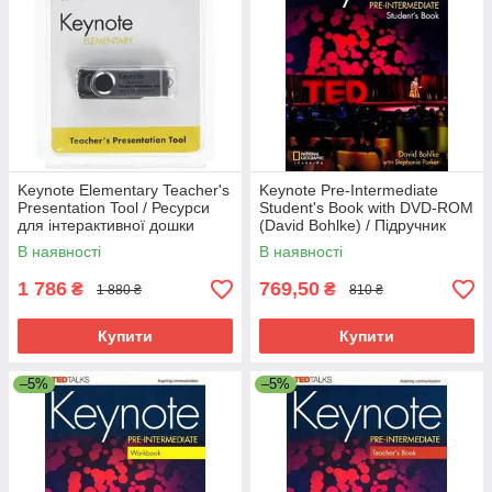
Keynote Elementary Teacher's
Keynote Pre-Intermediate
Presentation Tool / Ресурси
Student's Book with DVD-ROM
для інтерактивної дошки
(David Bohlke) / Підручник
В наявності
В наявності
1 786
769,50
₴
₴
1 880 ₴
810 ₴
Купити
Купити
–5%
–5%