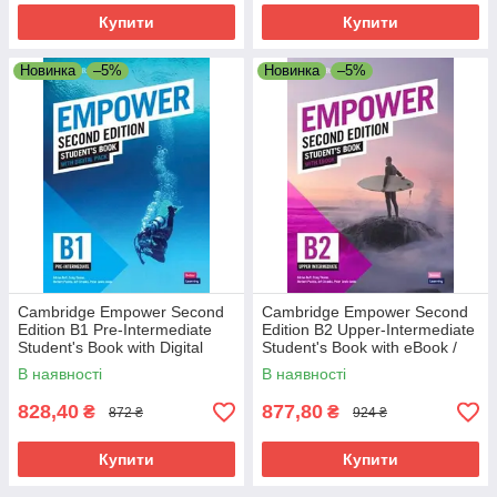
Купити
Купити
Новинка
–5%
Новинка
–5%
Cambridge Empower Second
Cambridge Empower Second
Edition B1 Pre-Intermediate
Edition B2 Upper-Intermediate
Student's Book with Digital
Student's Book with eBook /
Pack / Учебник
Учебник
В наявності
В наявності
828,40
877,80
₴
₴
872 ₴
924 ₴
Купити
Купити