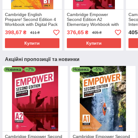
Cambridge English
Cambridge Empower
Cam
Prepare! Second Edition 4
Second Edition A2
Seco
Workbook with Digital Pack
Elementary Workbook with
Inte
/ Зошит
Answers / Рабочая
with
398,67
376,65
405
₴
₴
411 ₴
405 ₴
тетрадь
тетр
Купити
Купити
Акційні пропозиції та новинки
Новинка
–7%
Новинка
–5%
Cambridge Empower Second
Cambridge Empower Second