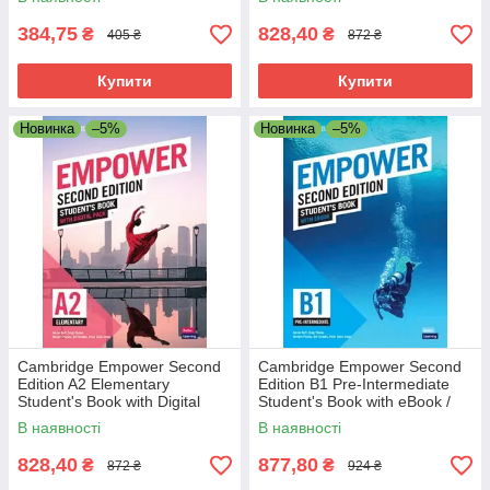
384,75
828,40
₴
₴
405 ₴
872 ₴
Купити
Купити
Новинка
–5%
Новинка
–5%
Cambridge Empower Second
Cambridge Empower Second
Edition A2 Elementary
Edition B1 Pre-Intermediate
Student's Book with Digital
Student's Book with eBook /
Pack / Учебник
Учебник
В наявності
В наявності
828,40
877,80
₴
₴
872 ₴
924 ₴