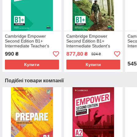
Cambridge Empower
Cambridge Empower
Cam
Second Edition B1+
Second Edition B1+
Seco
Intermediate Teacher's
Intermediate Student's
Inte
Book with Digital Pack /
Book with eBook / Учебник
Digi
990
877,80
₴
₴
924 ₴
Книга для учителя
Навч
Част
545
Купити
Купити
Подібні товари компанії