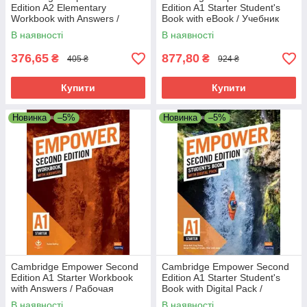
Edition A2 Elementary
Edition A1 Starter Student's
Workbook with Answers /
Book with eBook / Учебник
Рабочая тетрадь
В наявності
В наявності
376,65
877,80
₴
₴
405 ₴
924 ₴
Купити
Купити
Новинка
–5%
Новинка
–5%
Cambridge Empower Second
Cambridge Empower Second
Edition A1 Starter Workbook
Edition A1 Starter Student's
with Answers / Рабочая
Book with Digital Pack /
тетрадь
Учебник
В наявності
В наявності