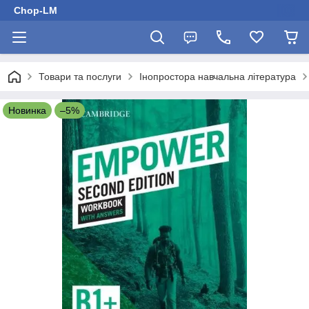
Chop-LM
Товари та послуги
Інопростора навчальна література
Новинка
–5%