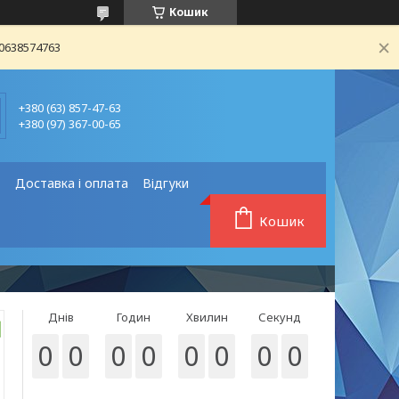
Кошик
80638574763
+380 (63) 857-47-63
+380 (97) 367-00-65
❗
Доставка і оплата
Відгуки
Кошик
Днів
Годин
Хвилин
Секунд
0
0
0
0
0
0
0
0