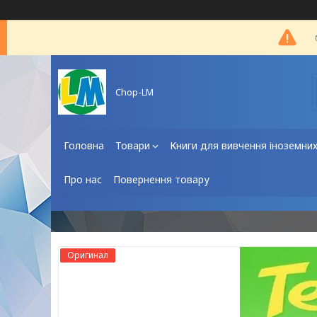
Chop-LM
Головна
Товари
Книги для вивчення іноземни
Про нас
Повернення товару
Оригинал