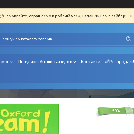
📦 Замовляйте, опрацюємо в робочій час⭐, напишіть нам в вайбер: +3
х мов
Популярні Англійські курси
Контакти
🌈Розпродаж
–50%