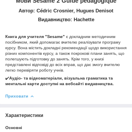
мови Sésame 2 Guide pédagogique
Автор: Cédric Crosnier, Hugues Denisot
Видавництво: Hachette
Книга для учителя "Sesame"
є докладним методичним
посібником, який допомагає вчителю реалізувати програму
курсу. Вона містить докладні рекомендації щодо використання
різних компонентів курсу, а також покрокові плани занять, що
полегшують підготовку до занять. Крім того, у книзі
представлені відповіді до всіх вправ, що дає змогу вчителю
легко перевіряти роботу учнів.
✔️
Аудіо- та відеоматеріали, візуальна граматика та
ментальні карти доступні на вебсайті видавництва.
Приховати
Характеристики
Основні