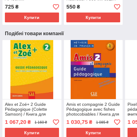
725
550
₴
₴
Купити
Купити
Подібні товари компанії
Alex et Zoé+ 2 Guide
Amis et compagnie 2 Guide
Pixe
Pédagogique (Colette
Pédagogique avec fishes
péda
Samson) / Книга для
photocobiables / Книга для
вчит
вчителя
вчителя
1 067,20
1 030,75
1 0
₴
₴
1 160 ₴
1 085 ₴
Купити
Купити