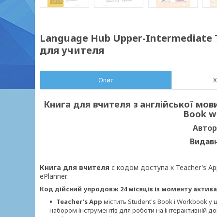
Language Hub Upper-Intermediate T
для учителя
Опис
Х
Книга для вчителя з англійської мов
Book wi
Автор
Видавн
Книга для вчителя
с кодом доступа к Teacher's App
ePlanner.
Код дійсний упродовж 24 місяців із моменту актива
Teacher's App
містить Student's Book і Workbook у
набором інструментів для роботи на інтерактивній до