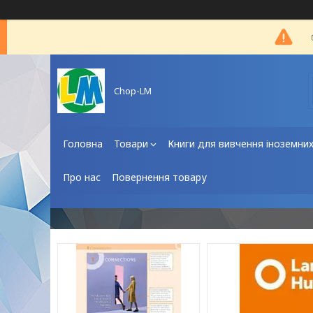
Chop-LM
Головна
Товари
Книги для вивчення іноземни
Про нас
Повернення товару