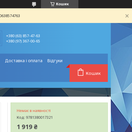
Кошик
80638574763
+380 (63) 857-47-63
+380 (97) 367-00-65
❗
Доставка і оплата
Відгуки
Кошик
Немає в наявності
Код:
9781380017321
1 919 ₴