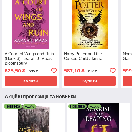
A Court of Wings and Ruin
Harry Potter and the
Nors
(Book 3) - Sarah J. Maas
Cursed Child / Книга
Gaim
Bloomsbury
625,50
587,10
599
₴
₴
695 ₴
618 ₴
Купити
Купити
Акційні пропозиції та новинки
Новинка
–15%
Новинка
–15%