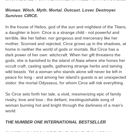
Woman. Witch. Myth. Mortal. Outcast. Lover. Destroyer.
Survivor. CIRCE.
In the house of Helios, god of the sun and mightiest of the Titans,
a daughter is born. Circe is a strange child - not powerful and
terrible, like her father, nor gorgeous and mercenary like her
mother. Scorned and rejected, Circe grows up in the shadows, at
home in neither the world of gods or mortals. But Circe has a
dark power of her own: witchcraft. When her gift threatens the
gods, she is banished to the island of Aiaia where she hones her
occult craft, casting spells, gathering strange herbs and taming
wild beasts. Yet a woman who stands alone will never be left in
peace for long - and among her island's guests is an unexpected
visitor: the mortal Odysseus, for whom Circe will risk everything.
So Circe sets forth her tale, a vivid, mesmerizing epic of family
rivalry, love and loss - the defiant, inextinguishable song of
woman burning hot and bright through the darkness of a man's
world.
THE NUMBER ONE INTERNATIONAL BESTSELLER