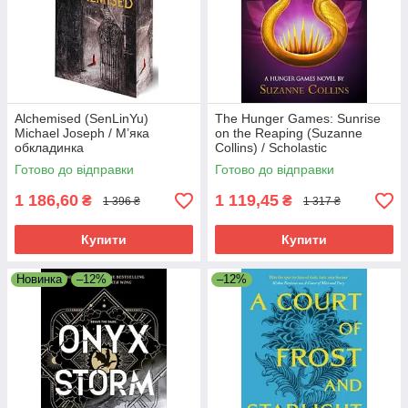
Alchemised (SenLinYu)
The Hunger Games: Sunrise
Michael Joseph / М’яка
on the Reaping (Suzanne
обкладинка
Collins) / Scholastic
Готово до відправки
Готово до відправки
1 186,60
1 119,45
₴
₴
1 396 ₴
1 317 ₴
Купити
Купити
Новинка
–12%
–12%