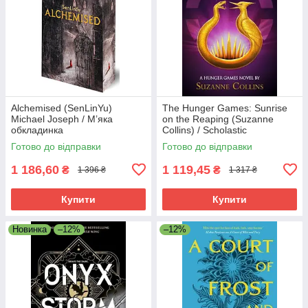
Alchemised (SenLinYu)
The Hunger Games: Sunrise
Michael Joseph / М’яка
on the Reaping (Suzanne
обкладинка
Collins) / Scholastic
Готово до відправки
Готово до відправки
1 186,60
1 119,45
₴
₴
1 396 ₴
1 317 ₴
Купити
Купити
Новинка
–12%
–12%