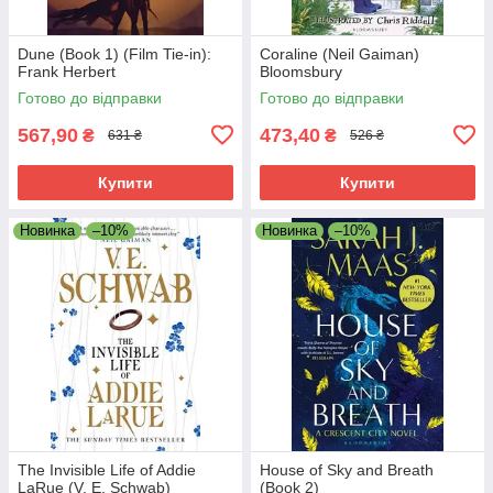
Dune (Book 1) (Film Tie-in):
Coraline (Neil Gaiman)
Frank Herbert
Bloomsbury
Готово до відправки
Готово до відправки
567,90
473,40
₴
₴
631 ₴
526 ₴
Купити
Купити
Новинка
–10%
Новинка
–10%
The Invisible Life of Addie
House of Sky and Breath
LaRue (V. E. Schwab)
(Book 2)