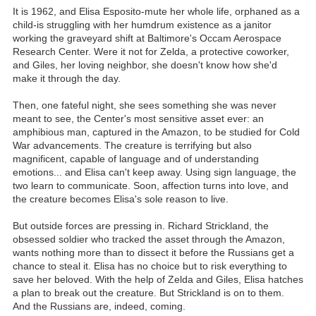
It is 1962, and Elisa Esposito-mute her whole life, orphaned as a
child-is struggling with her humdrum existence as a janitor
working the graveyard shift at Baltimore's Occam Aerospace
Research Center. Were it not for Zelda, a protective coworker,
and Giles, her loving neighbor, she doesn't know how she'd
make it through the day.
Then, one fateful night, she sees something she was never
meant to see, the Center's most sensitive asset ever: an
amphibious man, captured in the Amazon, to be studied for Cold
War advancements. The creature is terrifying but also
magnificent, capable of language and of understanding
emotions... and Elisa can't keep away. Using sign language, the
two learn to communicate. Soon, affection turns into love, and
the creature becomes Elisa's sole reason to live.
But outside forces are pressing in. Richard Strickland, the
obsessed soldier who tracked the asset through the Amazon,
wants nothing more than to dissect it before the Russians get a
chance to steal it. Elisa has no choice but to risk everything to
save her beloved. With the help of Zelda and Giles, Elisa hatches
a plan to break out the creature. But Strickland is on to them.
And the Russians are, indeed, coming.