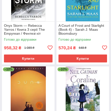
Onyx Storm — Rebecca
A Court of Frost and Starlight
Yarros / Книга 3 серії The
(Book 4) - Sarah J. Maas
Empyrean / Фентезі-хіт
Bloomsbury
BookTok англійською
Готово до відправки
Готово до відправки
958,32
570,24
₴
₴
1 089 ₴
648 ₴
Купити
Купити
–10%
–10%