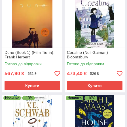
Dune (Book 1) (Film Tie-in):
Coraline (Neil Gaiman)
Frank Herbert
Bloomsbury
Готово до відправки
Готово до відправки
567,90
473,40
₴
₴
631 ₴
526 ₴
Купити
Купити
Новинка
–10%
Новинка
–10%