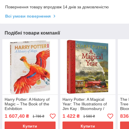
Повернення товару впродовж 14 днів за домовленістю
Всі умови повернення
Подібні товари компанії
Harry Potter: A History of
Harry Potter: A Magical
The 
Magic – The Book of the
Year: The Illustrations of
Tree
Exhibition
Jim Kay : Bloomsbury /
Bloo
Тверда обкладинка
1 607,40
1 422
836
₴
₴
1 786 ₴
1 580 ₴
Купити
Купити