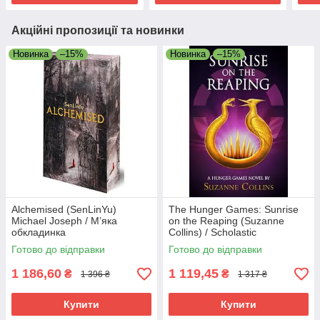
Акційні пропозиції та новинки
Новинка
–15%
Новинка
–15%
Alchemised (SenLinYu)
The Hunger Games: Sunrise
Michael Joseph / М’яка
on the Reaping (Suzanne
обкладинка
Collins) / Scholastic
Готово до відправки
Готово до відправки
1 186,60
1 119,45
₴
₴
1 396 ₴
1 317 ₴
Купити
Купити