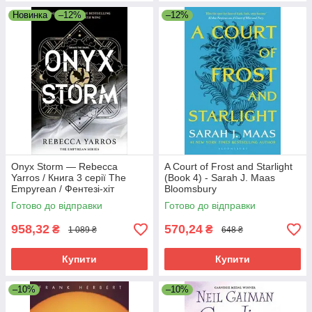
Новинка
–12%
–12%
Onyx Storm — Rebecca
A Court of Frost and Starlight
Yarros / Книга 3 серії The
(Book 4) - Sarah J. Maas
Empyrean / Фентезі-хіт
Bloomsbury
BookTok англійською
Готово до відправки
Готово до відправки
958,32
570,24
₴
₴
1 089 ₴
648 ₴
Купити
Купити
–10%
–10%