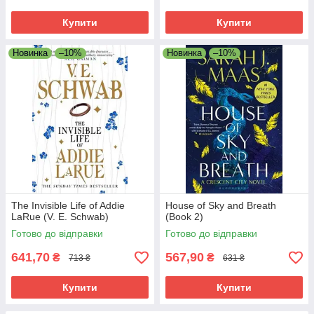
Купити
Купити
Новинка
–10%
Новинка
–10%
The Invisible Life of Addie
House of Sky and Breath
LaRue (V. E. Schwab)
(Book 2)
Готово до відправки
Готово до відправки
641,70
567,90
₴
₴
713 ₴
631 ₴
Купити
Купити