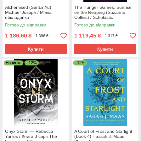
Alchemised (SenLinYu)
The Hunger Games: Sunrise
Michael Joseph / М’яка
on the Reaping (Suzanne
обкладинка
Collins) / Scholastic
Готово до відправки
Готово до відправки
1 186,60
1 119,45
₴
₴
1 396 ₴
1 317 ₴
Купити
Купити
Новинка
–12%
–12%
Onyx Storm — Rebecca
A Court of Frost and Starlight
Yarros / Книга 3 серії The
(Book 4) - Sarah J. Maas