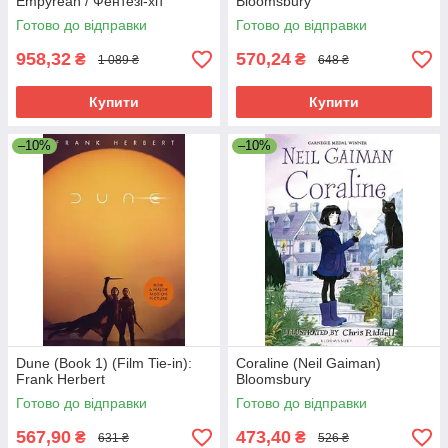
Empyrean / Фентезі-хіт
Bloomsbury
BookTok англійською
Готово до відправки
Готово до відправки
958,32
570,24
₴
₴
1 089 ₴
648 ₴
Купити
Купити
–10%
–10%
Dune (Book 1) (Film Tie-in):
Coraline (Neil Gaiman)
Frank Herbert
Bloomsbury
Готово до відправки
Готово до відправки
567,90
473,40
₴
₴
631 ₴
526 ₴