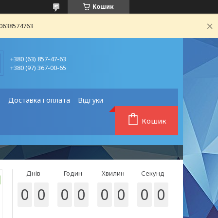
Кошик
80638574763
+380 (63) 857-47-63
+380 (97) 367-00-65
❗
Доставка і оплата
Відгуки
Кошик
Днів
Годин
Хвилин
Секунд
0
0
0
0
0
0
0
0