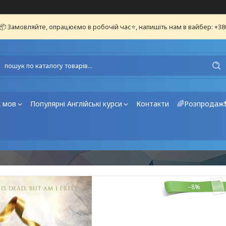
📦 Замовляйте, опрацюємо в робочій час⭐, напишіть нам в вайбер: +3
х мов
Популярні Англійські курси
Контакти
🌈Розпродаж
–8%