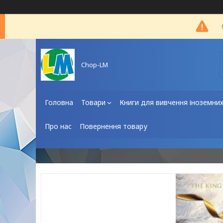
Chop-LM
Головна
Товари
Книги для вивчення іноземни
Про нас
Повернення товару