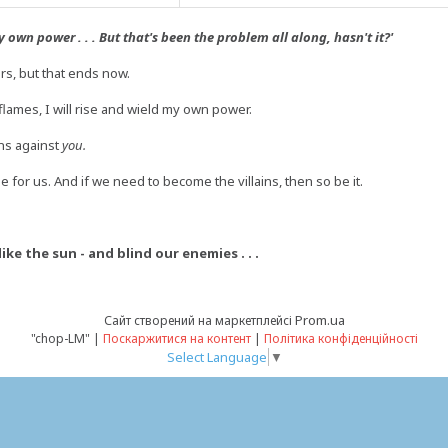
 own power . . . But that's been the problem all along, hasn't it?'
rs, but that ends now.
lames, I will rise and wield my own power.
ns against
you.
 for us. And if we need to become the villains, then so be it.
ike the sun - and blind our enemies . . .
Prom.ua
Сайт створений на маркетплейсі
"chop-LM" |
Поскаржитися на контент
|
Політика конфіденційності
Select Language
▼