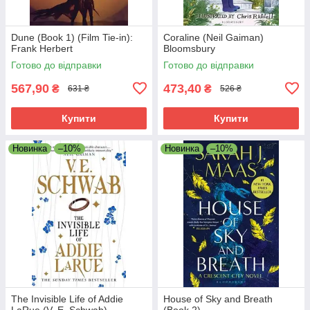
Dune (Book 1) (Film Tie-in):
Coraline (Neil Gaiman)
Frank Herbert
Bloomsbury
Готово до відправки
Готово до відправки
567,90
473,40
₴
₴
631 ₴
526 ₴
Купити
Купити
Новинка
–10%
Новинка
–10%
The Invisible Life of Addie
House of Sky and Breath
LaRue (V. E. Schwab)
(Book 2)