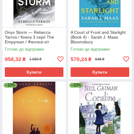
Onyx Storm — Rebecca
A Court of Frost and Starlight
Yarros / Книга 3 серії The
(Book 4) - Sarah J. Maas
Empyrean / Фентезі-хіт
Bloomsbury
BookTok англійською
Готово до відправки
Готово до відправки
958,32
570,24
₴
₴
1 089 ₴
648 ₴
Купити
Купити
–10%
–10%