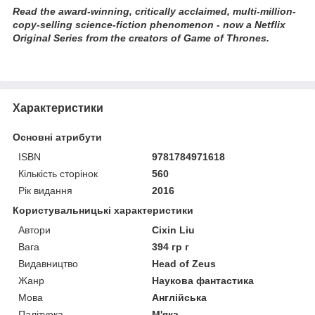
Read the award-winning, critically acclaimed, multi-million-
copy-selling science-fiction phenomenon - now a Netflix
Original Series from the creators of Game of Thrones.
Характеристики
Основні атрибути
ISBN
9781784971618
Кількість сторінок
560
Рік видання
2016
Користувальницькі характеристики
Автори
Cixin Liu
Вага
394 гр г
Видавництво
Head of Zeus
Жанр
Наукова фантастика
Мова
Англійська
Палітурка
М'яка