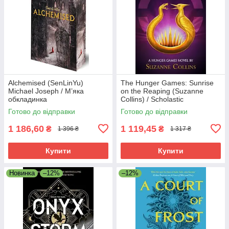
Alchemised (SenLinYu)
The Hunger Games: Sunrise
Michael Joseph / М’яка
on the Reaping (Suzanne
обкладинка
Collins) / Scholastic
Готово до відправки
Готово до відправки
1 186,60
1 119,45
₴
₴
1 396 ₴
1 317 ₴
Купити
Купити
Новинка
–12%
–12%