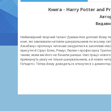
Книга - Harry Potter and Pr
Автор
Видавн
Неймовірний творчий талант Джима Кея допоміг йому пер
книг, які завоювали натовпи шанувальників по всьому св
Азкабану» пропонує читачам зануритися в захопливі ілю
присутні й Сіріус Блек, Ремус Люпин і професорка Трелон
таким, яким ми його не бачили раніше. Ілюстрації ново
привернуть увагу не тільки шанувальників, а й нових чита
Гоґвартсі. Тепер йому доведеться зіткнутися з дементор