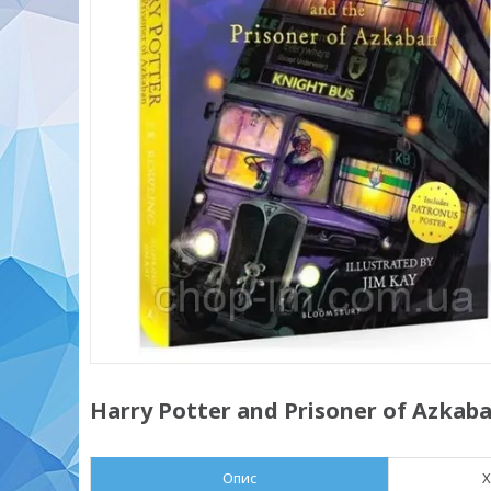
Harry Potter and Prisoner of Azkaban:
Опис
Х