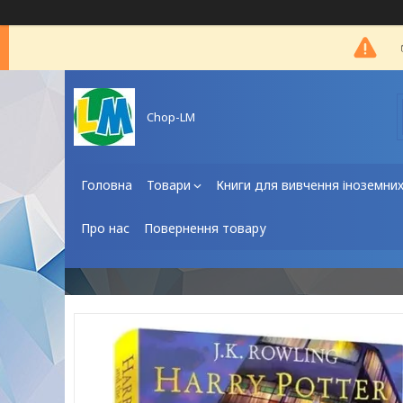
Chop-LM
Головна
Товари
Книги для вивчення іноземни
Про нас
Повернення товару