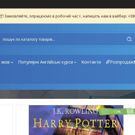
📦 Замовляйте, опрацюємо в робочій час⭐, напишіть нам в вайбер: +3
х мов
Популярні Англійські курси
Контакти
🌈Розпродаж
–10%