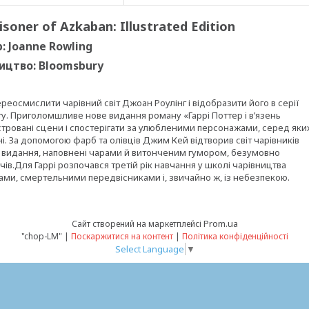
isoner of Azkaban: Illustrated Edition
: Joanne Rowling
ицтво: Bloomsbury
еосмислити чарівний світ Джоан Роулінг і відобразити його в серії
іту. Приголомшливе нове видання роману «Гаррі Поттер і в’язень
стровані сцени і спостерігати за улюбленими персонажами, серед яки
і. За допомогою фарб та олівців Джим Кей відтворив світ чарівників
го видання, наповнені чарами й витонченим гумором, безумовно
чів.Для Гаррі розпочався третій рік навчання у школі чарівництва
ами, смертельними передвісниками і, звичайно ж, із небезпекою.
Prom.ua
Сайт створений на маркетплейсі
"chop-LM" |
Поскаржитися на контент
|
Політика конфіденційності
Select Language
▼