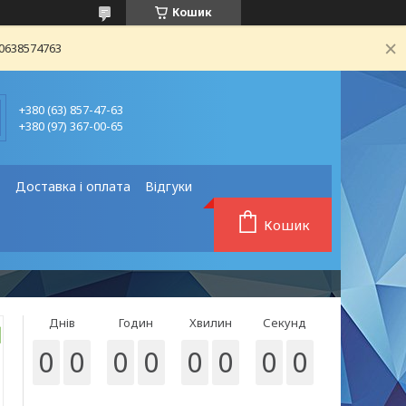
Кошик
80638574763
+380 (63) 857-47-63
+380 (97) 367-00-65
❗
Доставка і оплата
Відгуки
Кошик
Днів
Годин
Хвилин
Секунд
0
0
0
0
0
0
0
0