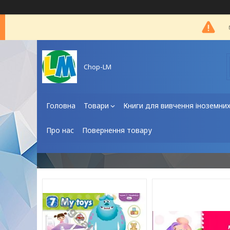
Chop-LM
Головна
Товари
Книги для вивчення іноземни
Про нас
Повернення товару