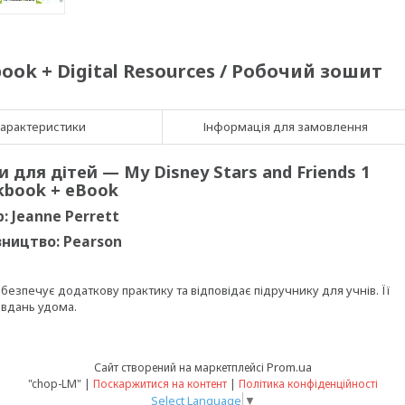
book + Digital Resources / Робочий зошит
арактеристики
Інформація для замовлення
 для дітей — My Disney Stars and Friends 1
book + eBook
: Jeanne Perrett
ництво: Pearson
безпечує додаткову практику та відповідає підручнику для учнів. Її
авдань удома.
Prom.ua
Сайт створений на маркетплейсі
"chop-LM" |
Поскаржитися на контент
|
Політика конфіденційності
Select Language
▼