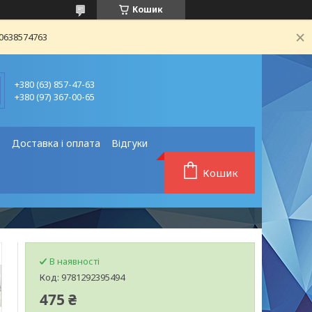
Кошик
80638574763
+380 (63) 857-47-63
+380 (97) 367-00-65
❗
Доставка і оплата
Відгуки
Кошик
В наявності
Код:
9781292395494
475 ₴