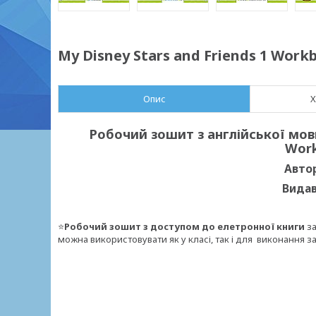
My Disney Stars and Friends 1 Work
Опис
Х
Робочий зошит з англійської мови
Work
Автор
Видав
⭐
Робочий зошит
з доступом до елетронної книги
за
можна використовувати як у класі, так і для виконання з