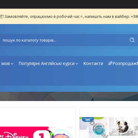
📦 Замовляйте, опрацюємо в робочій час⭐, напишіть нам в вайбер: +3
х мов
Популярні Англійські курси
Контакти
🌈Розпродаж