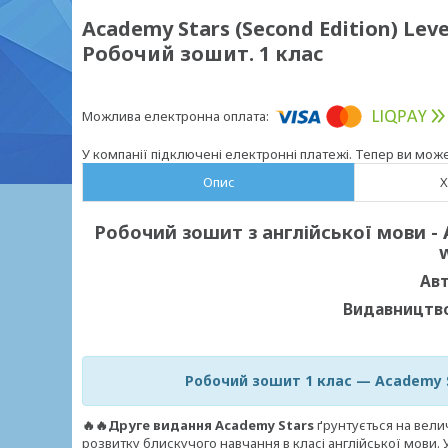
Academy Stars (Second Edition) Level
Робочий зошит. 1 клас
У компанії підключені електронні платежі. Тепер ви мож
Опис
Х
Робочий зошит з англійської мови - 
w
Авт
Видавництво
Робочий зошит 1 клас —
Academy S
🔥🔥Друге видання Academy Stars
ґрунтується на вели
розвитку блискучого навчання в класі англійської мови. 