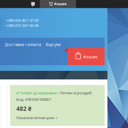
Кошик
+380 (63) 857-47-63
+380 (97) 367-00-65
❗
Доставка і оплата
Відгуки
Кошик
Готово до відправки
Оптом і в роздріб
Код:
9781035100057
482 ₴
Показати оптові ціни