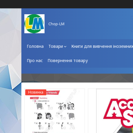
Chop-LM
Головна
Товари
Книги для вивчення іноземни
Про нас
Повернення товару
Новинка