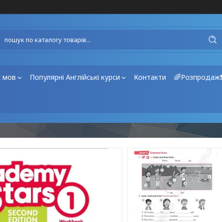
х мов
Популярні Англійські курси
Контакти
🌈Розпродаж