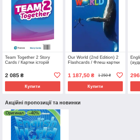
Team Together 2 Story
Our World (2nd Edition) 2
Engl
Cards / Картки історій
Flashcards / Флеш картки
(ауд
2 085
1 187,50
296
₴
₴
1 250 ₴
Купити
Купити
Акційні пропозиції та новинки
Оригинал
–40%