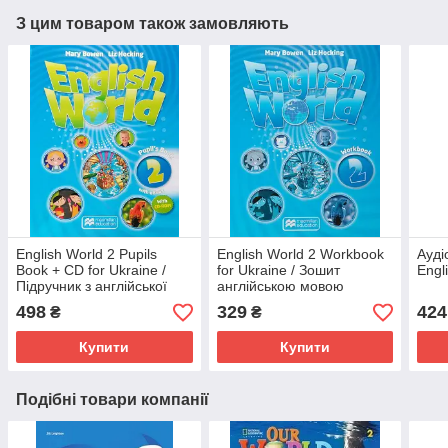
З цим товаром також замовляють
English World 2 Pupils
English World 2 Workbook
Ауді
Book + CD for Ukraine /
for Ukraine / Зошит
Engl
Підручник з англійської
англійською мовою
мови. 2 клас
498
329
424
₴
₴
Купити
Купити
Подібні товари компанії