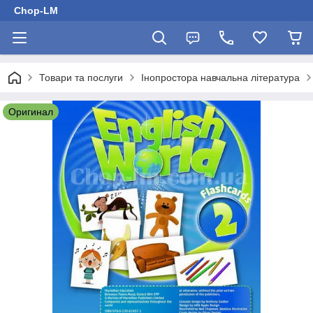
Chop-LM
Товари та послуги
Інопростора навчальна література
Оригинал