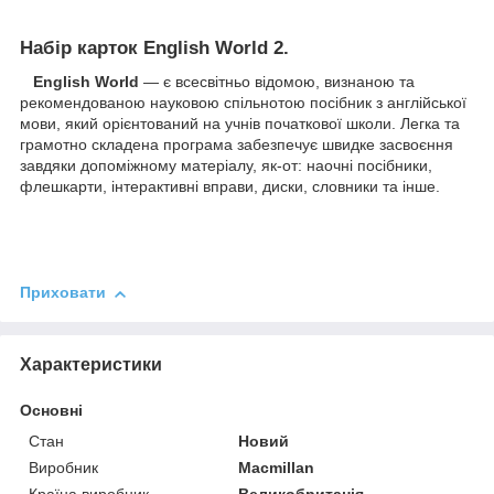
Набір карток
English World 2
.
English World
— є всесвітньо відомою, визнаною та
рекомендованою науковою спільнотою посібник з англійської
мови, який орієнтований на учнів початкової школи. Легка та
грамотно складена програма забезпечує швидке засвоєння
завдяки допоміжному матеріалу, як-от: наочні посібники,
флешкарти, інтерактивні вправи, диски, словники та інше.
Приховати
Характеристики
Основні
Стан
Новий
Виробник
Macmillan
Країна виробник
Великобританія