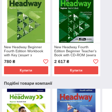
New Headway Beginner
New Headway Fourth
Fourth Edition Workbook
Edition Beginner Teacher's
with Key (зошит з
Book with CD-ROM (книга
ключами, 4-е видання)
для вчителя з диском)
780
2 617
₴
₴
Купити
Купити
Подібні товари компанії