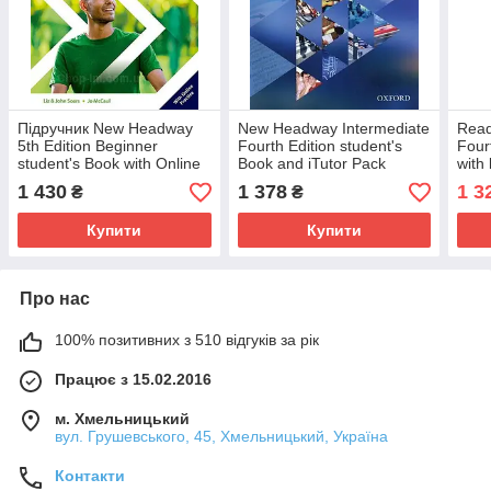
Підручник New Headway
New Headway Intermediate
Read
5th Edition Beginner
Fourth Edition student's
Four
student's Book with Online
Book and iTutor Pack
with 
Practice
(англійська підручник з
Book
1 430
1 378
1 3
₴
₴
диском, 4-е изд)
Купити
Купити
Про нас
100% позитивних з 510 відгуків за рік
Працює з 15.02.2016
м. Хмельницький
вул. Грушевського, 45, Хмельницький, Україна
Контакти