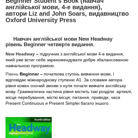
Beginner Student's Book
(навчач
англійської мови, 4-е видання),
автори Liz and John Soars, видавництво
Oxford University Press
Навчач англійської мови
New Headway
рівень
Beginner
четверте видання.
New Headway
–
підручник з англійської мови 4-е видання,
який уже встиг себе зарекомендувати добре збалансованою
навчальною програмою.
Рівень
Beginner
–
початкова ступінь вивчення мови, і
відповідає міжнародному ступеню
А1. За словами автора
рівня кожен охочий зможе з нуля почати вивчати англійську
мову. Грамматична частина рівня містить такі розділи: артиклі,
місце перебування, місткі місця, питання, приводи, часи
Present
Continuous
и
Present
Simple
і багато іншого.