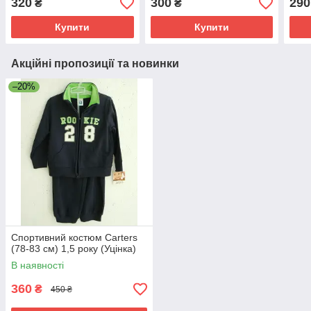
320
300
290
₴
₴
Купити
Купити
Акційні пропозиції та новинки
–20%
Спортивний костюм Carters
(78-83 см) 1,5 року (Уцінка)
В наявності
360
₴
450 ₴