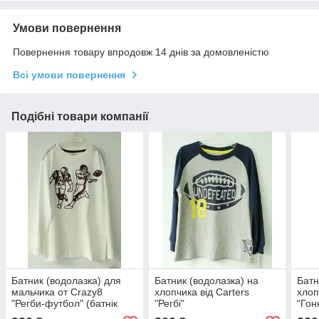
Умови повернення
Повернення товару впродовж 14 днів за домовленістю
Всі умови повернення
Подібні товари компанії
Батник (водолазка) для
Батник (водолазка) на
Батн
мальчика от Crazy8
хлопчика від Carters
хлоп
"Регби-футбол" (батнік
"Регбі"
"Гон
для хлопчика 5-6 років)