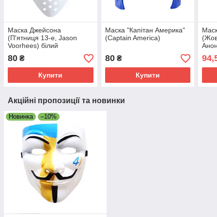
Маска Джейсона
Маска "Капітан Америка"
Маск
(П'ятниця 13-е, Jason
(Captain America)
(Жов
Voorhees) білий
Анон
Ano
80
80
94,
₴
₴
Купити
Купити
Акційні пропозиції та новинки
Новинка
–10%