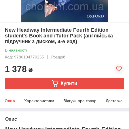
New Headway Intermediate Fourth Edition
student's Book and iTutor Pack (англійська
підручник з диском, 4-е изд)
В наявності
Код: 9780194770255
Роздріб
1 378
₴
Купити
Опис
Характеристики
Відгуки про товар
Доставка
Опис