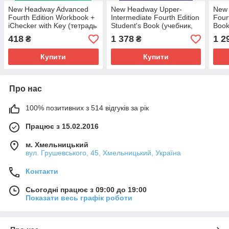
New Headway Advanced
New Headway Upper-
New 
Fourth Edition Workbook +
Intermediate Fourth Edition
Four
iChecker with Key (тетрадь
Student's Book (учебник,
Book
з диском і ключами, 4-е
4-е издание)
418
1 378
1 2
₴
₴
видання)
Купити
Купити
Про нас
100% позитивних з 514 відгуків за рік
Працює з 15.02.2016
м. Хмельницький
вул. Грушевського, 45, Хмельницький, Україна
Контакти
Сьогодні працює з 09:00 до 19:00
Показати весь графік роботи