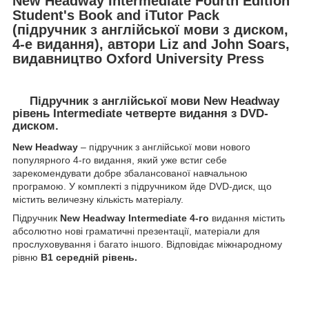
New Headway Intermediate Fourth Edition
Student's Book and iTutor Pack
(підручник з англійської мови з диском,
4-е видання), автори
Liz and John Soars,
видавництво Oxford University Press
Підручник з англійської мови New Headway
рівень Intermediate четверте видання з DVD-
диском.
New Headway
– підручник з англійської мови нового
популярного 4-го видання, який уже встиг себе
зарекомендувати добре збалансованої навчальною
програмою. У комплекті з підручником йде DVD-диск, що
містить величезну кількість матеріалу.
Підручник
New Headway Intermediate 4-го
видання містить
абсолютно нові граматичні презентації, матеріали для
прослуховування і багато іншого. Відповідає міжнародному
рівню
В1 середній рівень.