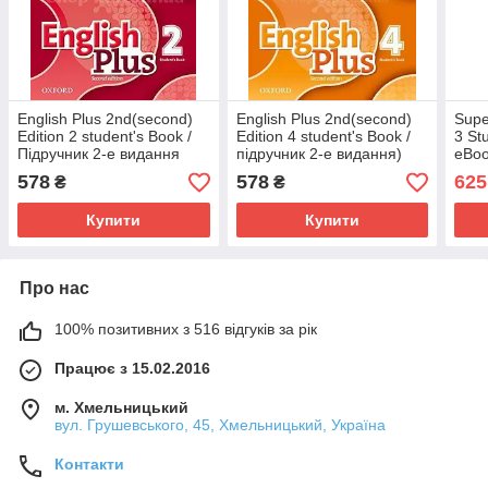
English Plus 2nd(second)
English Plus 2nd(second)
Supe
Edition 2 student's Book /
Edition 4 student's Book /
3 St
Підручник 2-е видання
підручник 2-е видання)
eBoo
вид
578
578
625
₴
₴
Купити
Купити
Про нас
100% позитивних з 516 відгуків за рік
Працює з 15.02.2016
м. Хмельницький
вул. Грушевського, 45, Хмельницький, Україна
Контакти