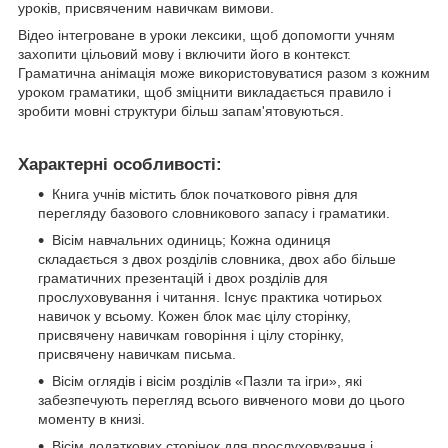
уроків, присвяченим навичкам вимови.
Відео інтегроване в уроки лексики, щоб допомогти учням
захопити цільовий мову і включити його в контекст.
Граматична анімація може використовуватися разом з кожним
уроком граматики, щоб зміцнити викладається правило і
зробити мовні структури більш запам'ятовуються.
Характерні особливості:
Книга учнів містить блок початкового рівня для
перегляду базового словникового запасу і граматики.
Вісім навчальних одиниць; Кожна одиниця
складається з двох розділів словника, двох або більше
граматичних презентацій і двох розділів для
прослуховування і читання. Існує практика чотирьох
навичок у всьому. Кожен блок має цілу сторінку,
присвячену навичкам говоріння і цілу сторінку,
присвячену навичкам письма.
Вісім оглядів і вісім розділів «Пазли та ігри», які
забезпечують перегляд всього вивченого мови до цього
моменту в книзі.
Вісім додаткових сторінок для прослуховування і