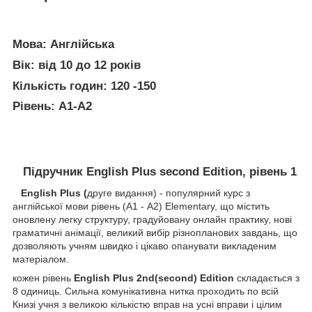
Мова:
Англійська
Вік:
від 10 до 12 років
Кількість годин:
120 -150
Рівень:
A1-A2
Підручник
English Plus second Edition
, рівень 1
English Plus (
друге видання) - популярний курс з
англійської мови рівень (А1 - A2) Elementary, що містить
оновлену легку структуру, градуйовану онлайн практику, нові
граматичні анімації, великий вибір різнопланових завдань, що
дозволяють учням швидко і цікаво опанувати викладеним
матеріалом.
кожен рівень
English Plus 2nd(second) Edition
складається з
8 одиниць. Сильна комунікативна нитка проходить по всій
Книзі учня з великою кількістю вправ на усні вправи і цілим