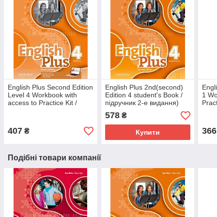
English Plus Second Edition
English Plus 2nd(second)
Engl
Level 4 Workbook with
Edition 4 student's Book /
1 Wo
access to Practice Kit /
підручник 2-е видання)
Pract
Робочий зошит
Ukra
578
₴
407
366
₴
Купити
Подібні товари компанії